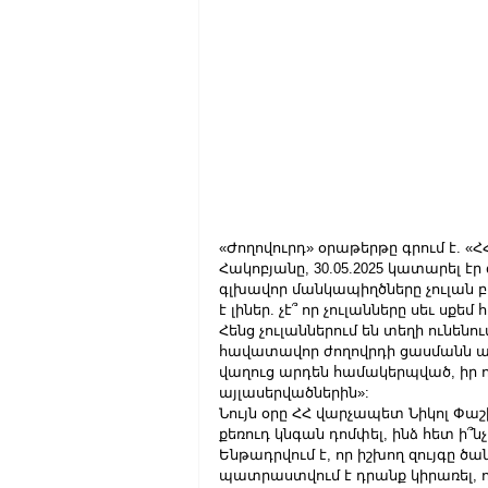
«Ժողովուրդ» օրաթերթը գրում է. «
Հակոբյանը, 30.05.2025 կատարել էր
գլխավոր մանկապիղծները չուլան բա
է լիներ. չէ՞ որ չուլանները սեւ սքե
Հենց չուլաններում են տեղի ունենո
հավատավոր ժողովրդի ցասմանն ան
վաղուց արդեն համակերպված, իր ո
այլասերվածներին»:
Նույն օրը ՀՀ վարչապետ Նիկոլ Փաշի
քեռուդ կնգան դոմփել, ինձ հետ ի՞նչ
Ենթադրվում է, որ իշխող զույգը ծ
պատրաստվում է դրանք կիրառել, որե