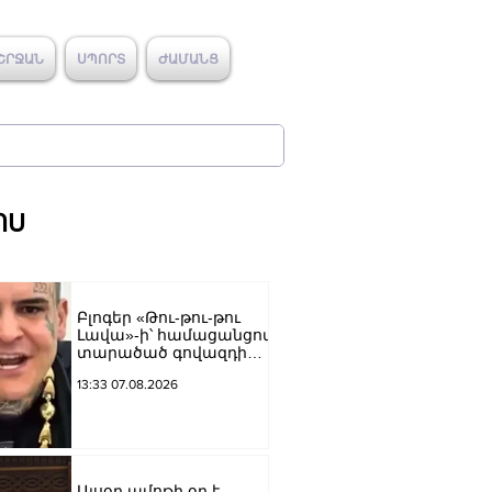
ՇՐՋԱՆ
ՍՊՈՐՏ
ԺԱՄԱՆՑ
ՈՍ
Բլոգեր «Թու-թու-թու
Լավա»-ի՝ համացանցով
տարածած գովազդի
կեղծ լինելու մասին
13:33 07.08.2026
ոստիկանությունը
բազմաթիվ
ահազանգեր է ստացել.
նյութերը փոխանցվել
են քննչական բաժին
Այսօր ամոթի օր է.