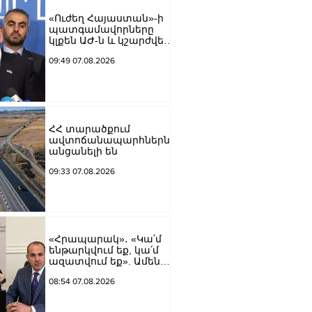
Աբրահամյան
«Ուժեղ Հայաստան»-ի
պատգամավորները
կլքեն ԱԺ-ն և կշարժվեն
դեպի Էջմիածին
09:49 07.08.2026
ՀՀ տարածքում
ավտոճանապարհներն
անցանելի են
09:33 07.08.2026
«Հրապարակ»․ «Կա՛մ
ենթարկվում եք, կա՛մ
ազատվում եք». Ամեն
մեկն իր համակարգում
08:54 07.08.2026
«ցար ի բոգ է» իրեն
զգում