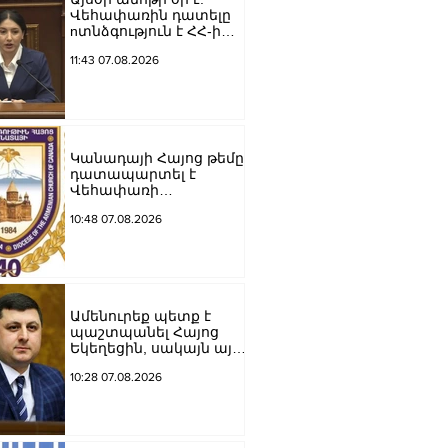
Վեհափառին դատելը
nտնձգություն է ՀՀ-ի
Սահանադրության
11:43 07.08.2026
նկատմամբ.
Մարիաննա
Ղահրամանյան
Կանադայի Հայոց թեմը
դատապարտել է
Վեհափառի
նկատմամբ քրեական
10:48 07.08.2026
հետապնդումը
Ամենուրեք պետք է
պաշտպանել Հայոց
Եկեղեցին, սակայն այս
ամենին վերջ տալու,
10:28 07.08.2026
հանդարտվելու և
խաղաղվելու
ճանապարհն
իշխանափոխությունն
է. Տիգրան