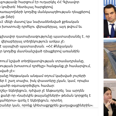
չությամբ հարցում էր ուղարկել ՀՀ Գլխավոր 
կոմիտե՝ հետեւյալ հարցերով.
ծառայողների կողմից մանկապղծության դեպքերով 
թ (ներ):
եւէ մեկի մասով կա նախաձեռնված քրեական 
ն խոստումը դրժելու վերաբերյալ, այդ թվում եւ 
գլխավոր դատախազությունը պատասխանել է, որ 
երաբերյալ տեղեկություն առկա չէ։
 է այսպիսի պատասխան. «ՀՀ Քննչական 
ձեր կողմից մատնանշված դեպքերով առանձին 
կետում նշված տեղեկատվության տրամադրմանը, 
ության խոստում դրժելը» հանցանք չի համարվում, 
ված չէ»:
յանը հերթական անգամ օդում կախված լուրերի 
ր է շաղ տալիս, իսկ փաստերը չկան, կամ, որպես 
պահի օգտագործվելու համար:
իշել» եկեղեցուն, դժվար չէ ենթադրել. նա արդեն 
քանի որ «նախկին թալանչիների» թեման կորցրել է 
ահերոս» գտել է եկեղեցուն, որտեղ 
աներ կան, որոնք կհետաքրքրեն քաղաքացիներին»։