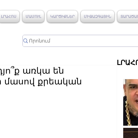
ԼՐԱՀՈՍ
ՄԱՄՈՒԼ
ԿԱՐԾԻՔՆԵՐ
ՄԻՋԱԶԳԱՅԻՆ
ՏԱՐԱԾԱ
ԼՐԱՀ
դյո՞ք առկա են
ի մասով քրեական