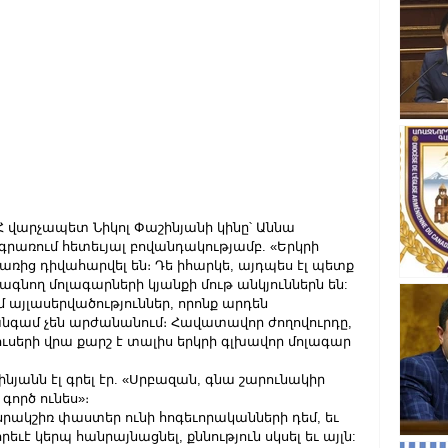
ՀՀ վարչապետ Նիկոլ Փաշինյանի կինը՝ Աննա 
 գրառում հետեւյալ բովանդակությամբ. «Երկրի 
ռից դիվահարվել են։ Դե իհարկե, այդպես էլ պետք 
մ հագնող մոլագարների կյանքի մութ անկյուններն են: 
ւմ այլասերվածություններ, որոնք արդեն 
գամ չեն արժանանում։ Հավատավոր ժողովուրդը, 
ւսերի վրա քարշ է տալիս երկրի գլխավոր մոլագար 
նյանն էլ գրել էր. «Սրբազան, գնա շարունակիր 
 գործ ունես»։
անրակշիռ փաստեր ունի հոգեւորականների դեմ, եւ 
ւէ կերպ հանրայնացնել, քննություն սկսել եւ այլն: