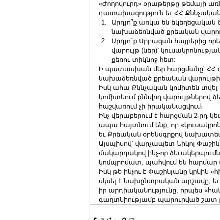
«Ժողովուրդ» օրաթերթը թեմայի առն
դատախազություն եւ ՀՀ Քննչական 
Արդյո՞ք առկա են եկեղեցական 
նախաձեռնված քրեական վարույ
Արդյո՞ք Սրբազան հայրերից որ
վարույթ (ներ)՝ կուսակրոնությա
քեռու տիկնոջ հետ:
Ի պատասխան մեր հարցմանը՝ ՀՀ 
նախաձեռնված քրեական վարույթի վ
Իսկ ահա Քննչական կոմիտեն տվել
կոմիտեում քննվող վարույթներով 
հաշվառում չի իրականացվում։
Ինչ վերաբերում է հարցման 2-րդ 
ապա հայտնում ենք, որ «կուսակրոն
եւ Քրեական օրենսգրքով նախատես
Այսպիսով՝ վարչապետ Նիկոլ Փաշին
մակարդակով ինչ-որ ձեւակերպումնե
կոմպրոմատ, պահվում են հարմար 
Իսկ թե ինչու է Փաշինյանը կրկին «հ
սկսել է նախընտրական արշավը, եւ 
իր արդիականությունը, որպես «հակ
գաղտնիությամբ պարուրված շատ բ