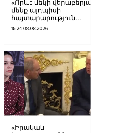
«Որևէ մեկի վերաբերյալ
մենք այդպիսի
հայտարարություն
չպետք է ունենանք»․
16:24 08.08.2026
Քրիստինե Վարդանյան
«Իրական