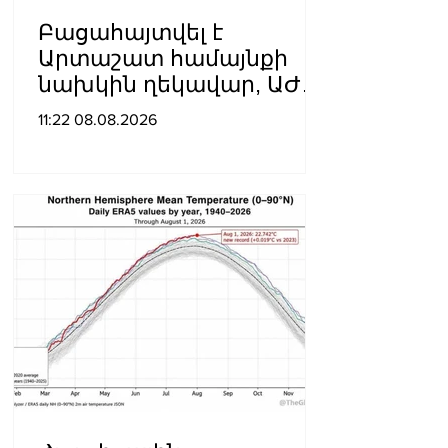
Բացահայտվել է
Արտաշատ համայնքի
նախկին ղեկավար, ԱԺ
նախկին պատգամավոր
11:22 08.08.2026
Ա.Ա.-ի կողմից
պատվիրված
սպանության դեպքը