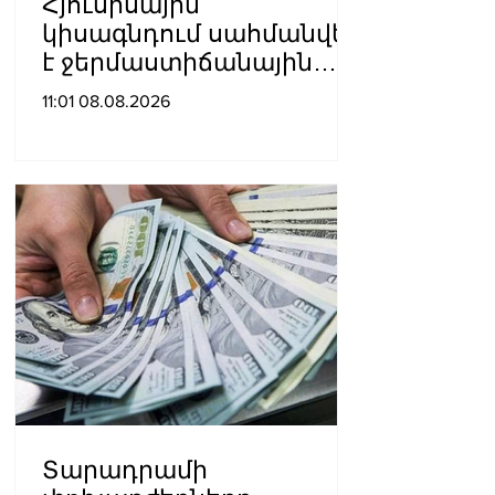
Հյուսիսային
կիսագնդում սահմանվել
է ջերմաստիճանային
նոր ռեկորդ․ Լևոն
11:01 08.08.2026
Ազիզյան
Տարադրամի