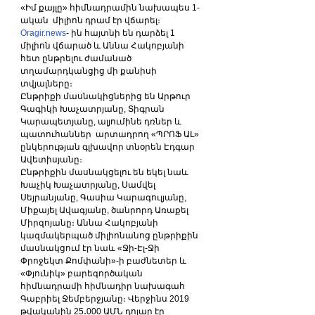
«Իմ քայլը» հիմնադրամին նախապես 1-
ական  միլիոն դրամ էր վճարել։
Oragir.news
- ին հայտնի են դարձել 1 
միլիոն վճարած և Աննա Հակոբյանի 
հետ ընթրելու ժամանած 
տղամարդկանցից մի քանիսի 
տվյալները։
Ընթրիքի մասնակիցներից են Արթուր 
Գագիկի Խաչատրյանը, Տիգրան 
Կարապետյանը, ալյումինե դռներ և 
պատուհաններ  արտադրող «ՊՐՈՖ ԱԼ» 
ընկերության գլխավոր տնօրեն Էդգար 
Ավետիսյանը։
Ընթրիքին մասնակցելու են եկել նաև 
Խաչիկ Խաչատրյանը, Սամվել 
Սեյրանյանը, Գասիա Կարագուլյանը, 
Միքայել Ավագյանը, ծանրորդ Առաքել 
Միրզոյանը։ Աննա Հակոբյանի 
կազմակերպած միլիոնանոց ընթրիքին 
մասնակցում էր նաև «Ջի-Էլ-Ջի 
Փրոջեկտ Քոմփանի»-ի բաժնետեր և 
«Փյունիկ» բարեգործական 
հիմնադրամի հիմնադիր նախագահ 
Գաբրիել Ջեմբերջյանը։ Վերջինս 2019 
թվականին 25․000 ԱՄՆ դոլար էր 