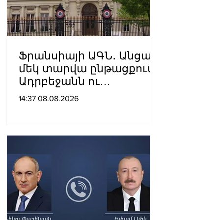
Ֆրանսիայի ԱԳՆ․ Անցած
մեկ տարվա ընթացքում
Ադրբեջանն ու
Հայաստանը
14:37 08.08.2026
խաղաղությունը
դարձրել են շոշափելի