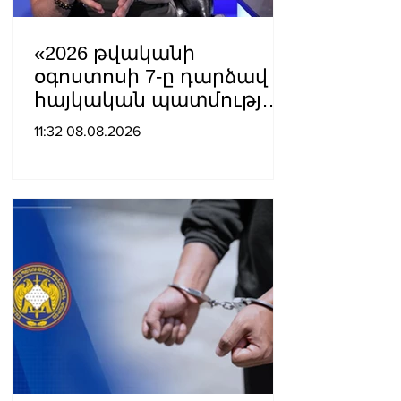
«2026 թվականի
օգոստոսի 7-ը դարձավ
հայկական պատմության
ամենախայտառակ
11:32 08.08.2026
էջերից մեկը»․ Արման
Աբովյան