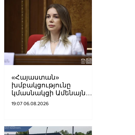
«Հայաստան»
խմբակցությունը
կմասնակցի Ամենայն
Հայոց Կաթողիկոսի
19:07 06.08.2026
դատավարությանը․
Աննա Գրիգորյան