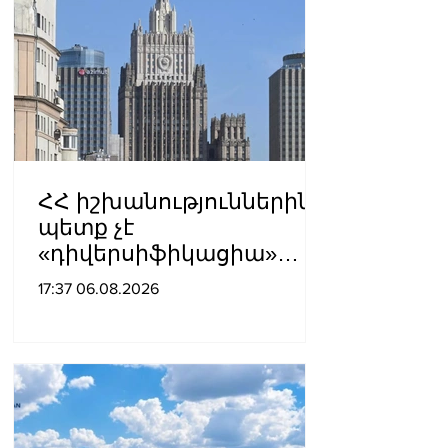
ՀՀ իշխանություններին
պետք չէ
«դիվերսիֆիկացիա»
բառի ետևում թաքցնել
17:37 06.08.2026
շրջադարձը դեպի ՌԴ-ին
թշնամաբար
տրամադրված ԵՄ․ ՌԴ
ԱԳՆ