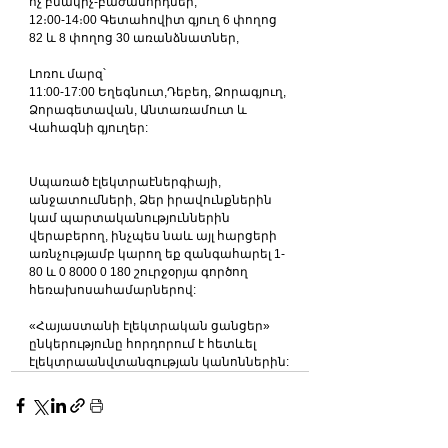
ոչ բնակիչ-բաժանորդներ,
12։00-14։00 Գետահովիտ գյուղ 6 փողոց 
82 և 8 փողոց 30 առանձնատներ,
Լոռու մարզ՝
11:00-17:00 Եղեգնուտ,Դեբեդ, Ձորագյուղ, 
Ձորագետավան, Անտառամուտ և 
Վահագնի գյուղեր:
Սպառած էլեկտրաէներգիայի, 
անջատումների, Ձեր իրավունքներին 
կամ պարտականություններին 
վերաբերող, ինչպես նաև այլ հարցերի 
առնչությամբ կարող եք զանգահարել 1-
80 և 0 8000 0 180 շուրջօրյա գործող 
հեռախոսահամարներով:
«Հայաստանի էլեկտրական ցանցեր» 
ընկերությունը հորդորում է հետևել 
էլեկտրաանվտանգության կանոններին: