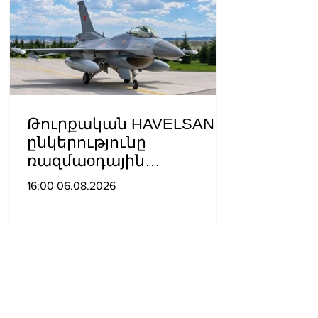
Թուրքական HAVELSAN
ընկերությունը
ռազմաoդային
գործողությունների
16:00 06.08.2026
կառավարման
համակարգ է փոխանցել
Ադրբեջանին