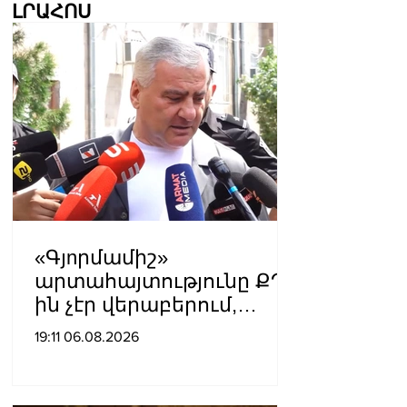
ԼՐԱՀՈՍ
«Գյnրմամիշ»
արտահայտությունը ՔՊ-
ին չէր վերաբերում,
ինձնից բիզնես
19:11 06.08.2026
խլnղներին էր
վերաբերում․ Սամվել
Կարապետյան