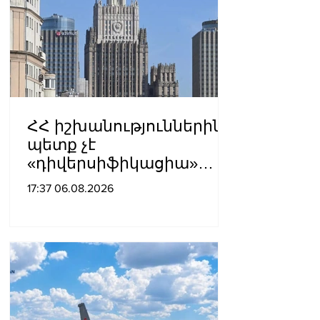
ՀՀ իշխանություններին
պետք չէ
«դիվերսիֆիկացիա»
բառի ետևում թաքցնել
17:37 06.08.2026
շրջադարձը դեպի ՌԴ-ին
թշնամաբար
տրամադրված ԵՄ․ ՌԴ
ԱԳՆ