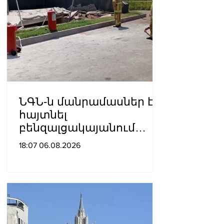
ՆԳՆ-ն մանրամասներ է
հայտնել
բենզալցակայանում
տեղի ունեցած
18:07 06.08.2026
պայթյունից