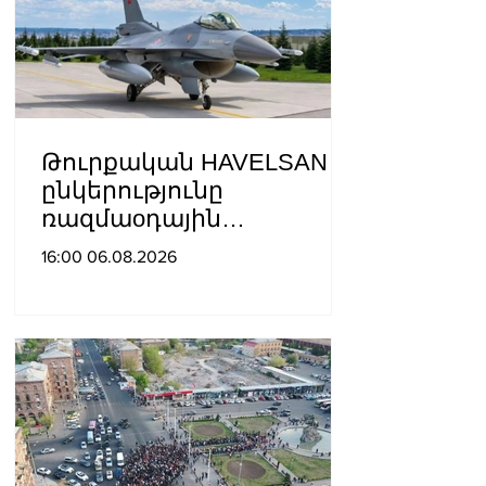
Թուրքական HAVELSAN
ընկերությունը
ռազմաoդային
գործողությունների
16:00 06.08.2026
կառավարման
համակարգ է փոխանցել
Ադրբեջանին