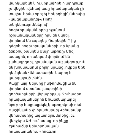
վարկաբեկելն ու վիրավորելը արդյունք 
չտվեցին, վեհափառը հրաժարական չի 
տալիս, հիմա որոշել է Եկեղեցին ներսից 
«կազմաքանդել»։ Որոշ 
տեղեկություններով՝ 
հոգեւորականների շրջանում 
իշխանականները որս են սկսել, 
փորձում են «պեղել» Գարեգին Բ-ից 
դժգոհ հոգեւորականների, որ նրանց 
ձեռքով քանդեն Մայր աթոռը։ Մեզ 
ասացին, որ անգամ փորձում են 
շահագրգռել, դրամական աջակցություն 
են խոստանում բոլոր նրանց, ովքեր եթե 
դեմ գնան Վեհափառին, կարող է 
կարգալույծ լինեն։
Բացի այդ՝ ներսից ինֆորմացիա են 
փորձում ստանալ ապօրինի 
գործարքների վերաբերյալ։ Զուհագեռ 
իրավապահներին է հանձնարարել 
նյութեր հայթայթելել կաթողիկոսի դեմ։ 
Փաշինյանը չի հրաժարվել Վեհարանը 
վեհափառից ազատելու մտքից, եւ 
վերջերս ԱԺ-ում ասաց, որ ինքը 
Էջմիածնի կենտրոնական 
հրապարակում «հոգևոր 