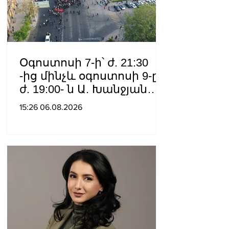
Օգոստոսի 7-ի՝ ժ. 21:30
-ից մինչև օգոստոսի 9-ը՝
ժ. 19:00- ն Ա. Խանջյան
փողոցի
15:26 06.08.2026
Մանկավարժական
համալսարանին հարող
ուղետարը մինչև Տ. Մեծի
պողոտա խաչմերուկը
երթևեկության համար
փակ է լինելու