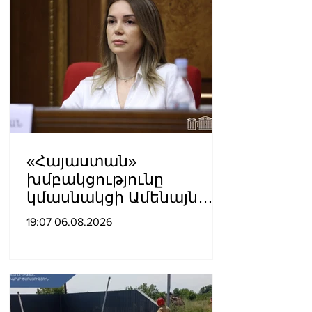
«Հայաստան»
խմբակցությունը
կմասնակցի Ամենայն
Հայոց Կաթողիկոսի
19:07 06.08.2026
դատավարությանը․
Աննա Գրիգորյան