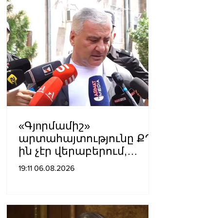
«Գյnրմամիշ»
արտահայտությունը ՔՊ-
ին չէր վերաբերում,
ինձնից բիզնես
19:11 06.08.2026
խլnղներին էր
վերաբերում․ Սամվել
Կարապետյան