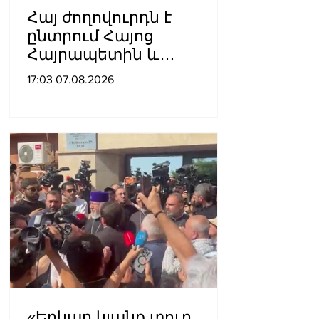
Հայ ժողովուրդն է
ընտրում Հայոց
Հայրապետին և
հեռացնելու
17:03 07.08.2026
ընթացակարգ չկա, չի էլ
կարող աշխարհիկ
մարդը. Նարեկ
Կարապետյան
«Երկար կյանք տուր