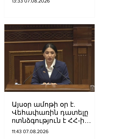
13:33 07.08.2026
ոստիկանությունը
բազմաթիվ ահազանգեր
է ստացել. նյութերը
փոխանցվել են
քննչական բաժին
Այսօր ամոթի օր է.
Վեհափառին դատելը
nտնձգություն է ՀՀ-ի
Սահանադրության
11:43 07.08.2026
նկատմամբ. Մարիաննա