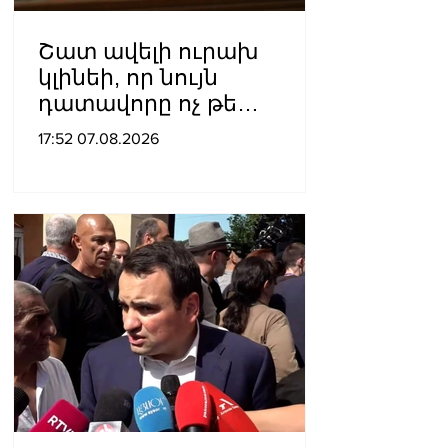
Շատ ավելի ուրախ
կլինեի, որ նույն
դատավորը ոչ թե
բացարկ հայտներ, այլ
17:52 07.08.2026
կարճեր քրեական գործը.
Լևոն Քոչարյան