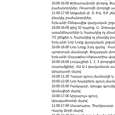
10։00-16։00 Քրիստափորի փողոց, Ք
բաժանորդներ, Ռոստոմի փողոցի ա
11:00-17:00 Արցախի փ. 8, 8-Ա, 8-
բնակիչ բաժանորդներ,
Երևանի Շենգավիթ վարչական շրջ
10։00-16։00 թիվ 32 դպրոց, Ս․ Զորավ
առանձնատներ և հարակից ոչ բնակիչ-
7/2 շենքեր և հարակից ոչ բնակիչ-
Երևանի Նոր Նորք վարչական շրջան
10։00-16։00 Նոր Նորք 3-րդ զանգ.՝ Բ
պողոտան մասնակի, Քոչարյան փող
Երևանի Մալաթիա-Սեբաստիա վար
10։00-16։00 Լուկաշինի 1, 2, 3 փողո
տարածքներ, ՀԱ Ա-1 թաղամասն ամ
Արարատի մարզ՝
10։00-11։30 Դալար գյուղ մասնակի 
10։00-12։00 Նոր Խարբերդ գյուղ մա
10։00-15։00 Ռանչպար, Արաքս գյու
Արմավիրի մարզ՝
10։00-17։00 Արշալույս գյուղ,
Արագածոտնի մարզ՝
11։00-17։00 Մաստարա, Ծաղկասար,
Վայոց Ձորի մարզ՝