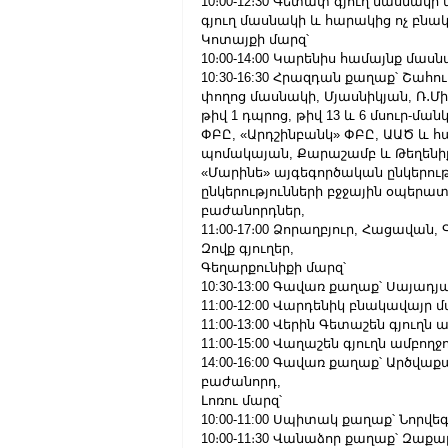
10։00-12։30 Գետափ գյուղ մասնակի
գյուղ մասնակի և հարակից ոչ բնա
Կոտայքի մարզ՝
10։00-14։00 Կարենիս համայնք մասն
10:30-16:30 Հրազդան քաղաք՝ Շահո
փողոց մասնակի, Մյասնիկյան, Ռ․Մ
թիվ 1 դպրոց, թիվ 13 և 6 մսուր-
ՓԲԸ, «Արդշինբանկ» ՓԲԸ, ԱԱԾ և հ
պոմակայան, Քարաշամբ և Թեղենիք հ
«Մարինե» այգեգործական ընկերությո
ընկերությունների բջջային օպերատ
բաժանորդներ,
11։00-17։00 Ձորաղբյուր, Հացավան,
Զովք գյուղեր,
Գեղարքունիքի մարզ՝
10:30-13:00 Գավառ քաղաք՝ Սայադյ
11:00-12:00 Վարդենիկ բնակավայր 
11:00-13:00 Վերին Գետաշեն գյուղն
11:00-15:00 Վաղաշեն գյուղն ամբող
14:00-16:00 Գավառ քաղաք՝ Արծվա
բաժանորդ,
Լոռու մարզ՝
10:00-11:00 Սպիտակ քաղաք՝ Նոր
10։00-11։30 Վանաձոր քաղաք՝ Զաք