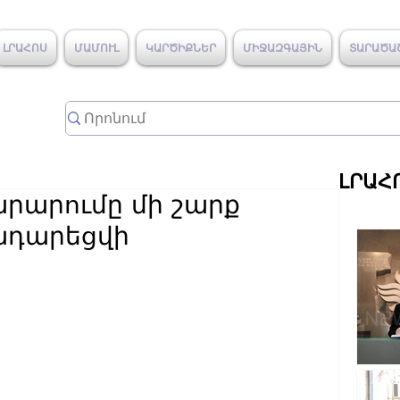
ԼՐԱՀՈՍ
ՄԱՄՈՒԼ
ԿԱՐԾԻՔՆԵՐ
ՄԻՋԱԶԳԱՅԻՆ
ՏԱՐԱԾԱ
ԼՐԱՀ
րարումը մի շարք
ադարեցվի