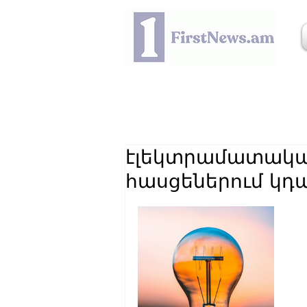
էլեկտրամատակա
հասցեներում կդ