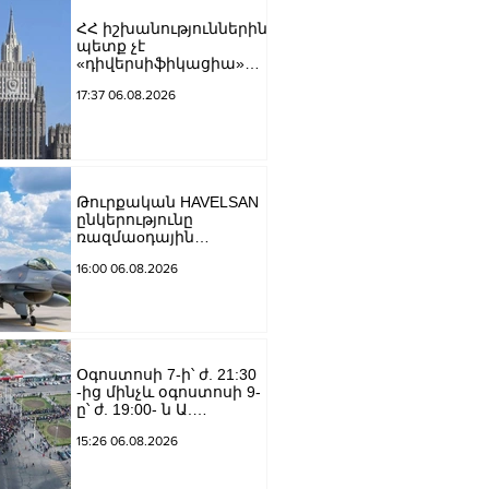
ՀՀ իշխանություններին
պետք չէ
«դիվերսիֆիկացիա»
բառի ետևում թաքցնել
17:37 06.08.2026
շրջադարձը դեպի ՌԴ-
ին թշնամաբար
տրամադրված ԵՄ․ ՌԴ
ԱԳՆ
Թուրքական HAVELSAN
ընկերությունը
ռազմաoդային
գործողությունների
16:00 06.08.2026
կառավարման
համակարգ է
փոխանցել
Ադրբեջանին
Օգոստոսի 7-ի՝ ժ. 21:30
-ից մինչև օգոստոսի 9-
ը՝ ժ. 19:00- ն Ա.
Խանջյան փողոցի
15:26 06.08.2026
Մանկավարժական
համալսարանին հարող
ուղետարը մինչև Տ.