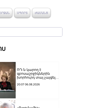
ՇՐՋԱՆ
ՍՊՈՐՏ
ԺԱՄԱՆՑ
ՈՍ
ՌԴ-ն կարող է
զբոսաշրջիկներին
խորհուրդ տալ չայցելել
Հայաստան՝
20:07 06.08.2026
ռուսաստանցիների
ձերբակալությունների
պատճառով.
Մատվիենկո
«Գյnրմամիշ»