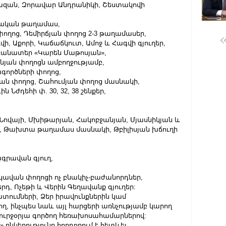
ավազան, Զորավար Անդրանիկի, Շեստակովի 
ոնական թաղամաս,
 փողոց, Դեմիրճյան փողոց 2-3 թաղամասեր,
դվի, Աքորի, Կաճաճկուտ, Ամոջ և Հագվի գյուղեր,
ականատեր «Կարեն Մաթոսյան»,
անյան փողոցն ամբողջությամբ,
ագործների փողոց,
յան փողոց, Շահումյան փողոց մասնակի,
 Նժդեհի փ. 30, 32, 38 շենքեր,
թ-Նովայի, Մխիթարյան, Հակոբջանյան, Մյասնիկյան և 
, Թախտա թաղամաս մասնակի, Թբիլիսյան խճուղի 
ագրավան գյուղ,
իկավան փողոցի ոչ բնակիչ-բաժանորդներ, 
դ, Ոչեթի և Վերին Գեղավանք գյուղեր:
ումների, Ձեր իրավունքներին կամ 
, ինչպես նաև այլ հարցերի առնչությամբ կարող 
0 շուրջօրյա գործող հեռախոսահամարներով:
ընկերությունը հորդորում է հետևել 