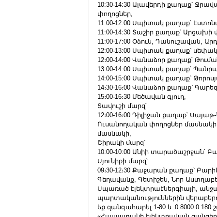
10:30-14:30 Ալավերդի քաղաք՝ Ջր
փողոցներ,
11:00-12:00 Սպիտակ քաղաք՝ Էստ
11:00-14:30 Տաշիր քաղաք՝ Արցախի
11:00-17:00 Օձուն, Դանուշավան, Ար
12:00-13:00 Սպիտակ քաղաք՝ սեփ
12։00-14։00 Վանաձոր քաղաք՝ Թում
13:00-14:00 Սպիտակ քաղաք՝ Պանր
14:00-15:00 Սպիտակ քաղաք՝ Թորոս
14։30-16։00 Վանաձոր քաղաք՝ Գարեգին
15։00-16։30 Մեծավան գյուղ,
Տավուշի մարզ՝
12։00-16։00 Դիլիջան քաղաք՝ Սայա
Ուսանողական փողոցներ մասնակի
մասնակի,
Շիրակի մարզ՝
10:00-10:00 Անիի տարածաշրջան՝ Բ
Սյունիքի մարզ՝
09։30-12։30 Քաջարան քաղաք՝ Բար
Գեղավանք, Գետիշեն, Նոր Աստղաբեր
Սպառած էլեկտրաէներգիայի, անջատ
պարտականություններին վերաբերող
եք զանգահարել 1-80 և 0 8000 0 18
«Հայաստանի էլեկտրական ցանցեր» 