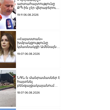
արտահայտությունը
ՔՊ-ին չէր վերաբերում,
ինձնից բիզնես
19:11 06.08.2026
խլnղներին էր
վերաբերում․ Սամվել
Կարապետյան
«Հայաստան»
խմբակցությունը
կմասնակցի Ամենայն
Հայոց Կաթողիկոսի
19:07 06.08.2026
դատավարությանը․
Աննա Գրիգորյան
ՆԳՆ-ն մանրամասներ է
հայտնել
բենզալցակայանում
տեղի ունեցած
18:07 06.08.2026
պայթյունից