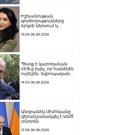
Մեծի պողոտա
խաչմերուկը
երթևեկության համար
Իշխանության
փակ է լինելու
գործողությունները
երկրի ներսում և
արտաքին ճակատում
15:04 06.08.2026
դրանց
բացակայությունը կամ
առնվազն, ոչ բավարար
լինելը, ամրապնդում են
խորքային
մտահոգությունները
Պետք է կարողանան
պետականության,
ՀԷՑ-ը խլել, որ հանձնեն
ազգային արժեքների և
ուրիշին. եվրոպական
արդարու
դատարաններում քայլ-
14:53 06.08.2026
քայլ գնում ենք առաջ.
Կարապետյան
Անդրանիկ Սիմոնյանը
վերանշանակվել է ԱԱԾ
տնօրեն
13:58 06.08.2026