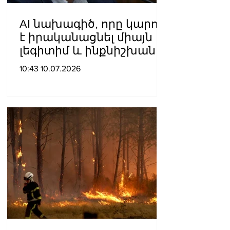
AI նախագիծ, որը կարող
է իրականացնել միայն
լեգիտիմ և ինքնիշխան
իշխանությունը․ Լևոն
10:43 10.07.2026
Զուրաբյան