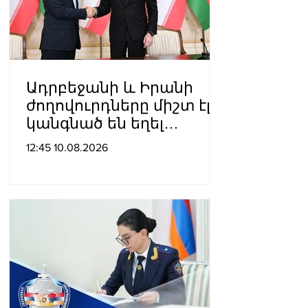
պաշտպանելու համար
Ադրբեջանի և Իրանի
ժողովուրդները միշտ էլ
կանգնած են եղել
միմյանց կողքին նեղ ու
12:45 10.08.2026
դժվարին օրերին. Ալիևը՝
Փեզեշքիանին