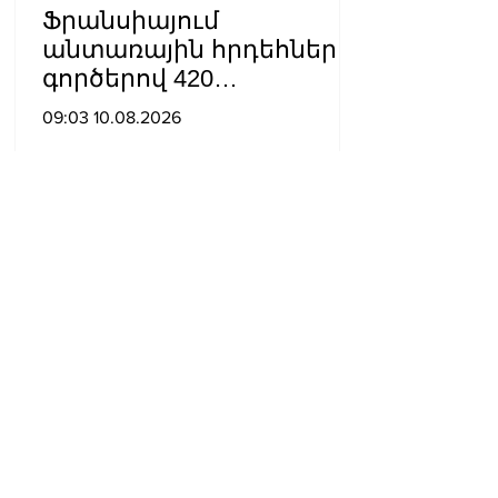
Ֆրանսիայում
անտառային հրդեհների
գործերով 420
ձերբակալված կա, 166-ը՝
09:03 10.08.2026
անչափահաս
ՀՀ տարածքում