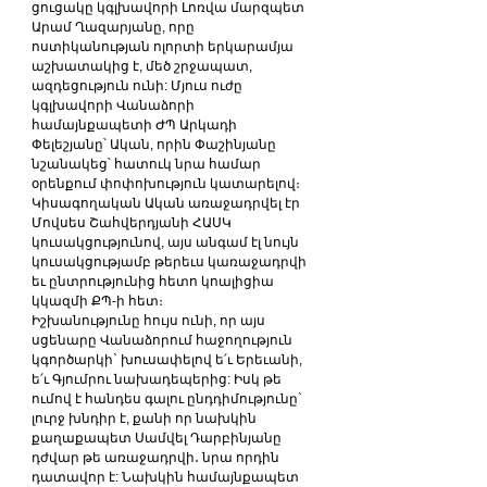
ցուցակը կգլխավորի Լոռվա մարզպետ 
Արամ Ղազարյանը, որը 
ոստիկանության ոլորտի երկարամյա 
աշխատակից է, մեծ շրջապատ, 
ազդեցություն ունի: Մյուս ուժը 
կգլխավորի Վանաձորի 
համայնքապետի ԺՊ Արկադի 
Փելեշյանը՝ Ական, որին Փաշինյանը 
նշանակեց՝ հատուկ նրա համար 
օրենքում փոփոխություն կատարելով։ 
Կիսագողական Ական առաջադրվել էր 
Մովսես Շահվերդյանի ՀԱՍԿ 
կուսակցությունով, այս անգամ էլ նույն 
կուսակցությամբ թերեւս կառաջադրվի 
եւ ընտրությունից հետո կոալիցիա 
կկազմի ՔՊ-ի հետ։
Իշխանությունը հույս ունի, որ այս 
սցենարը Վանաձորում հաջողություն 
կգործարկի` խուսափելով ե՛ւ Երեւանի, 
ե՛ւ Գյումրու նախադեպերից: Իսկ թե 
ումով է հանդես գալու ընդդիմությունը` 
լուրջ խնդիր է, քանի որ նախկին 
քաղաքապետ Սամվել Դարբինյանը 
դժվար թե առաջադրվի․ նրա որդին 
դատավոր է: Նախկին համայնքապետ 