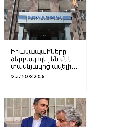
Իրավապահները
ձերբակшլել են մեկ
տասնյակից ավելի
անձանց․
13:27 10.08.2026
մանրամասներ`
Դաշտավան գյուղում
կատարված
խուլիգանnւթյունից