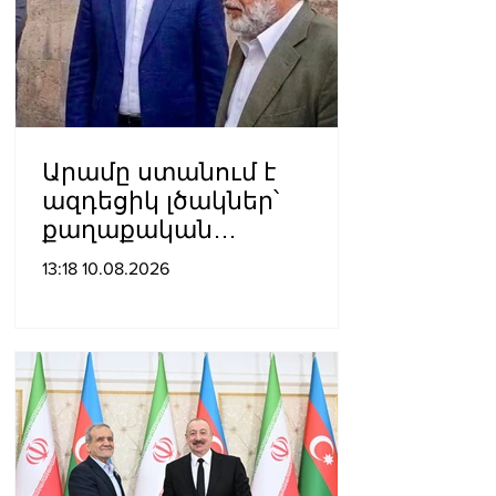
Արամը ստանում է
ազդեցիկ լծակներ՝
քաղաքական
ճնշումներն ու
13:18 10.08.2026
իրավախախտումները
բարձրաձայնելու,
միջազգային
հանրության
ուշադրությունը
հրավիրելու և հայ
ժողովրդի արժեքային
համակարգը