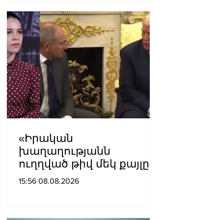
«Իրական
խաղաղությանն
ուղղված թիվ մեկ քայլը
պետք է լիներ մեր բոլոր
15:56 08.08.2026
գերիների ազատ
արձակումը»․ Տաթևիկ
Հայրապետյան