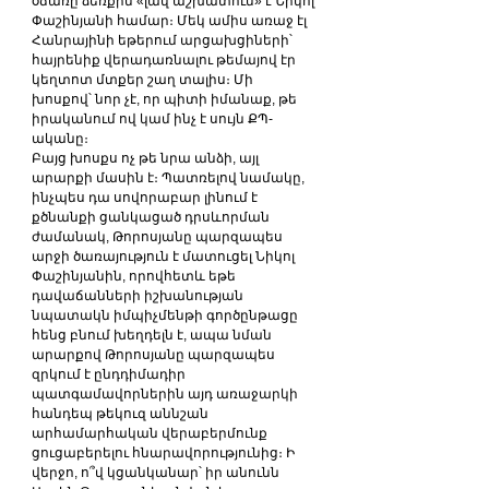
օճառը ձեռքին «լավ աշխատում» է Նիկոլ 
Փաշինյանի համար։ Մեկ ամիս առաջ էլ 
Հանրայինի եթերում արցախցիների՝ 
հայրենիք վերադառնալու թեմայով էր 
կեղտոտ մտքեր շաղ տալիս։ Մի 
խոսքով՝ նոր չէ, որ պիտի իմանաք, թե 
իրականում ով կամ ինչ է սույն ՔՊ-
ականը։
Բայց խոսքս ոչ թե նրա անձի, այլ 
արարքի մասին է։ Պատռելով նամակը, 
ինչպես դա սովորաբար լինում է 
քծնանքի ցանկացած դրսևորման 
ժամանակ, Թորոսյանը պարզապես 
արջի ծառայություն է մատուցել Նիկոլ 
Փաշինյանին, որովհետև եթե 
դավաճանների իշխանության 
նպատակն իմպիչմենթի գործընթացը 
հենց բնում խեղդելն է, ապա նման 
արարքով Թորոսյանը պարզապես 
զրկում է ընդդիմադիր 
պատգամավորներին այդ առաջարկի 
հանդեպ թեկուզ աննշան 
արհամարհական վերաբերմունք 
ցուցաբերելու հնարավորությունից։ Ի 
վերջո, ո՞վ կցանկանար՝ իր անունն 