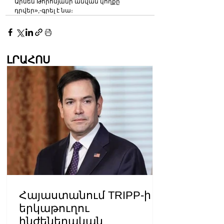
Արսեն Թորոսյանի անվան կողքը 
դրվեր»,-գրել է նա։
ԼՐԱՀՈՍ
Հայաստանում TRIPP-ի
երկաթուղու
ինժեներական