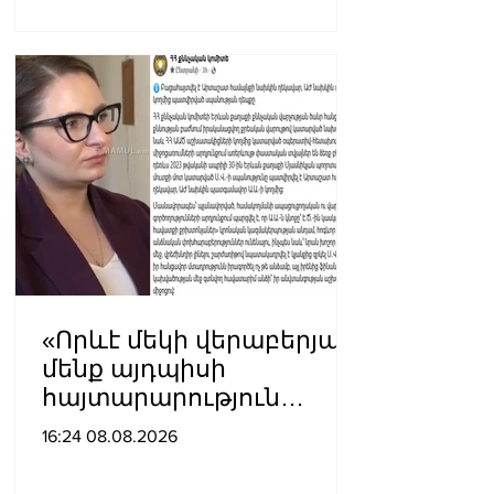
«Որևէ մեկի վերաբերյալ
մենք այդպիսի
հայտարարություն
չպետք է ունենանք»․
16:24 08.08.2026
Քրիստինե Վարդանյան