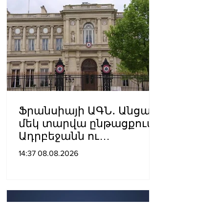
Ֆրանսիայի ԱԳՆ․ Անցած
մեկ տարվա ընթացքում
Ադրբեջանն ու
Հայաստանը
14:37 08.08.2026
խաղաղությունը
դարձրել են շոշափելի