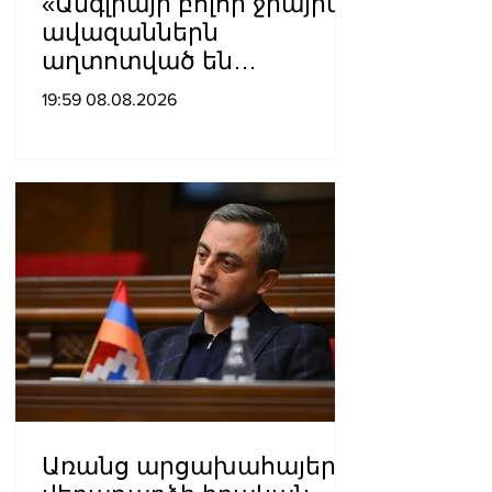
«Անգլիայի բոլոր ջրային
ավազաններն
աղտոտված են
թունավոր քիմիական
19:59 08.08.2026
նյութերով»․ Լևոն
Ազիզյան
Առանց արցախահայերի