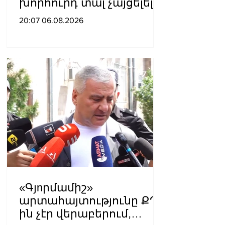
խորհուրդ տալ չայցելել
Հայաստան՝
20:07 06.08.2026
ռուսաստանցիների
ձերբակալությունների
պատճառով.
Մատվիենկո
«Գյnրմամիշ»
արտահայտությունը ՔՊ-
ին չէր վերաբերում,