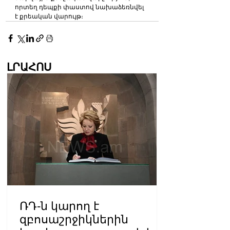
որտեղ դեպքի փաստով նախաձեռնվել 
է քրեական վարույթ։
ԼՐԱՀՈՍ
ՌԴ-ն կարող է
զբոսաշրջիկներին