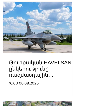
տրամադրված ԵՄ․ ՌԴ
ԱԳՆ
Թուրքական HAVELSAN
ընկերությունը
ռազմաoդային
գործողությունների
16:00 06.08.2026
կառավարման
համակարգ է փոխանցել
Ադրբեջանին