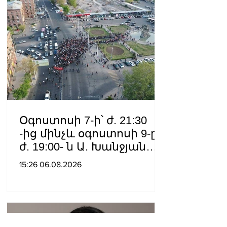
Օգոստոսի 7-ի՝ ժ. 21:30
-ից մինչև օգոստոսի 9-ը՝
ժ. 19:00- ն Ա. Խանջյան
փողոցի
15:26 06.08.2026
Մանկավարժական
համալսարանին հարող
ուղետարը մինչև Տ. Մեծի
պողոտա խաչմերուկը
երթևեկության համար