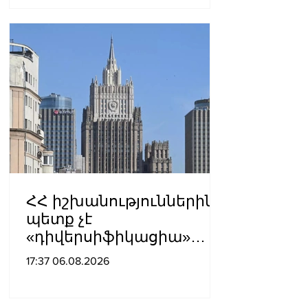
ՀՀ իշխանություններին
պետք չէ
«դիվերսիֆիկացիա»
բառի ետևում թաքցնել
17:37 06.08.2026
շրջադարձը դեպի ՌԴ-ին
թշնամաբար