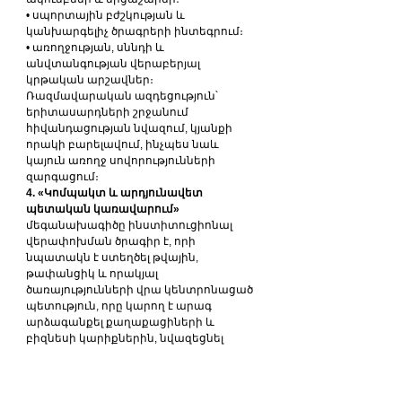
• սպորտային բժշկության և 
կանխարգելիչ ծրագրերի ինտեգրում։
• առողջության, սննդի և 
անվտանգության վերաբերյալ 
կրթական արշավներ։
Ռազմավարական ազդեցություն՝ 
երիտասարդների շրջանում 
հիվանդացության նվազում, կյանքի 
որակի բարելավում, ինչպես նաև 
կայուն առողջ սովորությունների 
զարգացում։
4. «Կոմպակտ և արդյունավետ 
պետական ​​կառավարում»
մեգանախագիծը ինստիտուցիոնալ 
վերափոխման ծրագիր է, որի 
նպատակն է ստեղծել թվային, 
թափանցիկ և որակյալ 
ծառայությունների վրա կենտրոնացած 
պետություն, որը կարող է արագ 
արձագանքել քաղաքացիների և 
բիզնեսի կարիքներին, նվազեցնել 
կոռուպցիան և բարելավել պետական 
կառավարման որակը։ Ծրագրի 
ռազմավարական ազդեցություն՝ 