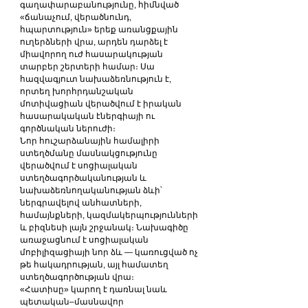
գաղափարաբանությունը, հիմնված 
«ճանաչում, վերածնունդ, 
հպարտություն» երեք առանցքային 
ուղերձների վրա, արդեն դարձել է 
միավորող ուժ հասարակության 
տարբեր շերտերի համար։ Սա 
հազվագյուտ նախաձեռնություն է, 
որտեղ խորհրդանշական 
մոտիվացիան վերածվում է իրական 
հասարակական էներգիայի ու 
գործնական ներուժի։
Նոր հուշարձանային համալիրի 
ստեղծմանը մասնակցությունը 
վերածվում է սոցիալական 
ստեղծագործականության և 
նախաձեռնողականության ձևի՝ 
ներգրավելով անհատների, 
համայնքների, կազմակերպությունների 
և բիզնեսի լայն շրջանակ։ Նախագիծը 
առաջացնում է սոցիալական 
մոբիլիզացիայի նոր ձև — կառուցված ոչ 
թե հակադրության, այլ համատեղ 
ստեղծագործության վրա։
«Հատիսը» կարող է դառնալ նաև 
պետական–մասնավոր 