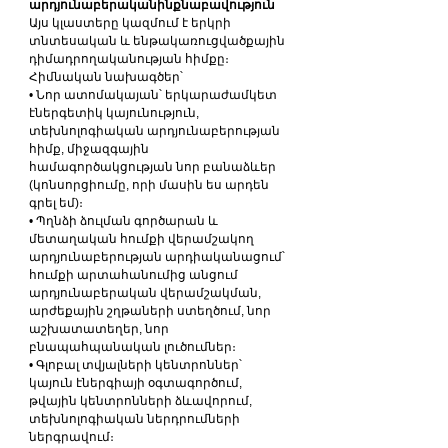
արդյունաբերականինքնաբավություն
Այս կլաստերը կազմում է երկրի 
տնտեսական և ենթակառուցվածքային 
դիմադրողականության հիմքը։ 
Հիմնական նախագծեր՝
• Նոր ատոմակայան՝ երկարաժամկետ 
էներգետիկ կայունություն, 
տեխնոլոգիական արդյունաբերության 
հիմք, միջազգային 
համագործակցության նոր բանաձևեր 
(կոնսորցիումը, որի մասին ես արդեն 
գրել եմ)։
• Պղնձի ձուլման գործարան և 
մետաղական հումքի վերամշակող 
արդյունաբերության արդիականացում՝ 
հումքի արտահանումից անցում 
արդյունաբերական վերամշակման, 
արժեքային շղթաների ստեղծում, նոր 
աշխատատեղեր, նոր 
բնապահպանական լուծումներ։
• Գլոբալ տվյալների կենտրոններ՝ 
կայուն էներգիայի օգտագործում, 
թվային կենտրոնների ձևավորում, 
տեխնոլոգիական ներդրումների 
ներգրավում։