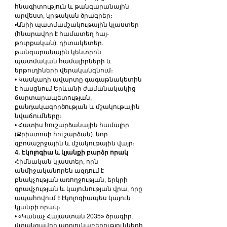
հնագիտություն և թանգարանային 
արվեստ, կրթական ծրագրեր։
•Անիի պատմամշակութային կլաստեր 
(հնարավոր է համատեղ հայ-
թուրքական). դիտակետեր. 
թանգարանային կենտրոն. 
պատմական համալիրների և 
երթուղիների վերականգնում։
• Կասկադի ավարտը գագաթնակետին 
է հասցնում Երևանի ժամանակակից 
ճարտարապետության, 
քանդակագործության և մշակութային 
նվաճումները։
• Հատիս հուշարձանային համալիր 
(Քրիստոսի հուշարձան). նոր 
զբոսաշրջային և մշակութային վայր։
4. Էկոլոգիա և կյանքի բարձր որակ
Հիմնական կլաստեր, որն 
անմիջականորեն ազդում է 
բնակչության առողջության, երկրի 
գրավչության և կայունության վրա, որը 
ապահովում է էկոլոգիապես կայուն 
կյանքի որակ։
• «Կանաչ Հայաստան 2035» ծրագիր. 
վտանգավոր արդյունաբերությունների 