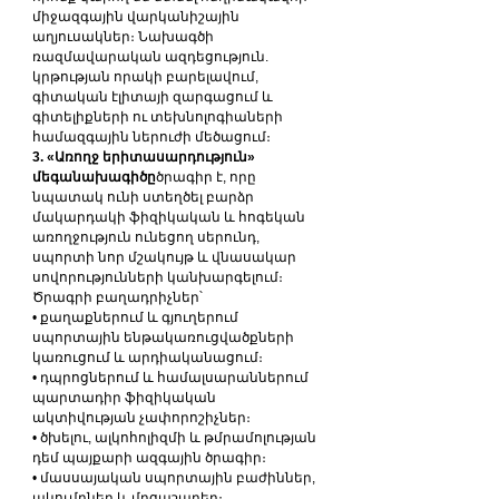
միջազգային վարկանիշային 
աղյուսակներ։ Նախագծի 
ռազմավարական ազդեցություն. 
կրթության որակի բարելավում, 
գիտական ​​էլիտայի զարգացում և 
գիտելիքների ու տեխնոլոգիաների 
համազգային ներուժի մեծացում։
3. «Առողջ երիտասարդություն» 
մեգանախագիծը
ծրագիր է, որը 
նպատակ ունի ստեղծել բարձր 
մակարդակի ֆիզիկական և հոգեկան 
առողջություն ունեցող սերունդ, 
սպորտի նոր մշակույթ և վնասակար 
սովորությունների կանխարգելում։ 
Ծրագրի բաղադրիչներ՝
• քաղաքներում և գյուղերում 
սպորտային ենթակառուցվածքների 
կառուցում և արդիականացում։
• դպրոցներում և համալսարաններում 
պարտադիր ֆիզիկական 
ակտիվության չափորոշիչներ։
• ծխելու, ալկոհոլիզմի և թմրամոլության 
դեմ պայքարի ազգային ծրագիր։
• մասսայական սպորտային բաժիններ, 
ակումբներ և մրցաշարեր։