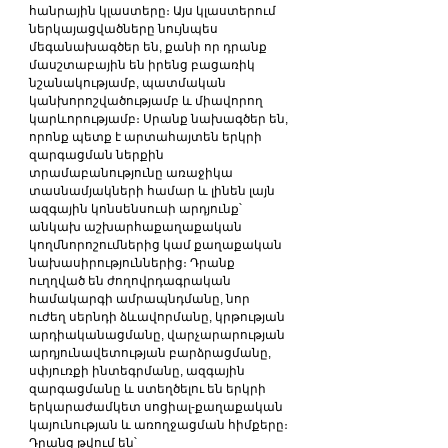
հանրային կլաստերը։ Այս կլաստերում 
ներկայացվածները նույնպես 
մեգանախագծեր են, քանի որ դրանք 
մասշտաբային են իրենց բացառիկ 
նշանակությամբ, պատմական 
կանխորոշվածությամբ և միավորող 
կարևորությամբ։ Սրանք նախագծեր են, 
որոնք պետք է արտահայտեն երկրի 
զարգացման ներքին 
տրամաբանությունը առաջիկա 
տասնամյակների համար և լինեն լայն 
ազգային կոնսենսուսի արդյունք՝ 
անկախ աշխարհաքաղաքական 
կողմնորոշումներից կամ քաղաքական 
նախասիրություններից։ Դրանք 
ուղղված են ժողովրդագրական 
համակարգի ամրապնդմանը, նոր 
ուժեղ սերնդի ձևավորմանը, կրթության 
արդիականացմանը, վարչարարության 
արդյունավետության բարձրացմանը, 
սփյուռքի ինտեգրմանը, ազգային 
զարգացմանը և ստեղծելու են երկրի 
երկարաժամկետ սոցիալ-քաղաքական 
կայունության և առողջացման հիմքերը։ 
Դրանց թվում են՝