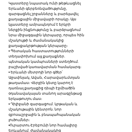
Կլաստերը նպատակ ունի թեթևացնել 
Երևանի գերբեռնվածությունը, 
զարգացնել շրջանները և բարելավել 
քաղաքային միջավայրի որակը։ Այս 
կլաստերը ամրապնդում է երկրի 
ներքին ինքնությունը և բարձրացնում 
նրա միջազգային կերպարը, որպես հին 
մշակույթի և ժամանակակից 
քաղաքակրթության կերպարը։
• Պետական ​​հաստատությունների 
տեղափոխում այլ քաղաքներ. 
պետական ​​կամպուսների ստեղծում. 
բաշխված կառավարման համակարգ։
• Երևանի մետրոյի նոր գծեր՝ 
Աջափնյակ, Ավան, Հարավարևմտյան 
թաղամաս։ Վերջին կետը կարող է 
դառնալ քաղաքից դեպի Էջմիածին 
օդանավակայան տանող արագընթաց 
երկաթուղու մաս։
• Դիլիջանի զարգացում. կրթական և 
մշակութային կենտրոն. նոր 
զբոսաշրջային և բնապահպանական 
լուծումներ։
•Ուրարտու-Էրեբունի նոր համալիրը 
Երևանում. ժամանակակից 