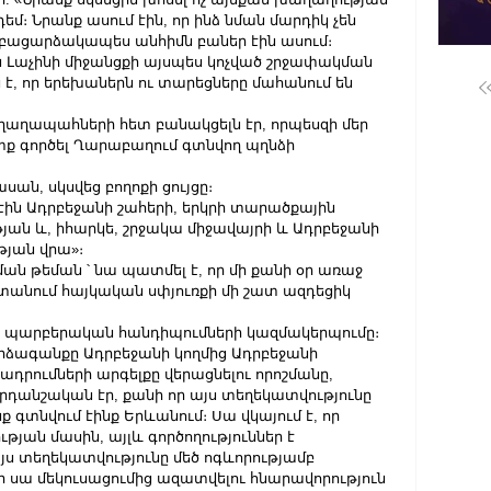
մ։ Նրանք ասում էին, որ ինձ նման մարդիկ չեն 
 բացարձակապես անհիմն բաներ էին ասում։
 Լաչինի միջանցքի այսպես կոչված շրջափակման 
ն է, որ երեխաներն ու տարեցները մահանում են 
ղաղապահների հետ բանակցելն էր, որպեսզի մեր 
տք գործել Ղարաբաղում գտնվող պղնձի 
սան, սկսվեց բողոքի ցույցը։
 էին Ադրբեջանի շահերի, երկրի տարածքային 
ն և, իհարկե, շրջակա միջավայրի և Ադրբեջանի 
յան վրա»։
ն թեման ՝ նա պատմել է, որ մի քանի օր առաջ 
անում հայկական սփյուռքի մի շատ ազդեցիկ 
ան պարբերական հանդիպումների կազմակերպումը։
րձագանքը Ադրբեջանի կողմից Ադրբեջանի 
ումների արգելքը վերացնելու որոշմանը, 
րդանշական էր, քանի որ այս տեղեկատվությունը 
ք գտնվում էինք Երևանում։ Սա վկայում է, որ 
թյան մասին, այլև գործողություններ է 
այս տեղեկատվությունը մեծ ոգևորությամբ 
որ սա մեկուսացումից ազատվելու հնարավորություն 