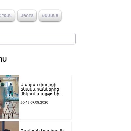
ՇՐՋԱՆ
ՍՊՈՐՏ
ԺԱՄԱՆՑ
ՈՍ
Սարյան փողոցի
բնակարաններից
մեկում պայթյnւնի
հետևանքով 55-ամյա
20:48 07.08.2026
տղամարդը
այրվшծքներով
տեղափոխվել է
հիվանդանոց
Ռամզան Կադիրովի