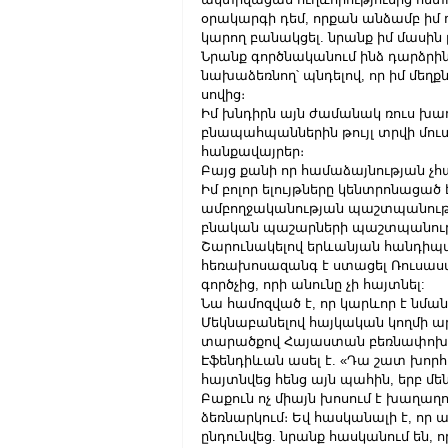
օրակարգի դեմ, որքան անձամբ իմ դե
կարող բանակցել. նրանք իմ մասին
Նրանք գործնականում ինձ դարձրին
նախաձեռնող՝ պնդելով, որ իմ մեղք
սովից։
Իմ խնդիրն այն ժամանակ ռուս խա
բնապահպաններին թույլ տրվի մու
հանքավայրեր։
Բայց քանի որ համաձայնության չհա
Իմ բոլոր ելույթները կենտրոնացած
ամբողջականության պաշտպանությա
բնական պաշարների պաշտպանութ
Շարունակելով երևանյան հանդիպմա
հեռախոսազանգ է ստացել Ռուսաստ
գործչից, որի անունը չի հայտնել:
Նա համոզված է, որ կարևոր է նմ
Մեկնաբանելով հայկական կողմի ա
տարածքով Հայաստան բեռնափոխադր
Էֆենդիևան ասել է. «Դա շատ խորհ
հայտնվեց հենց այն պահին, երբ մեն
Բաքուն ոչ միայն խոսում է խաղաղու
ձեռնարկում։ Եվ հասկանալի է, որ 
ընդունվեց. նրանք հասկանում են, 