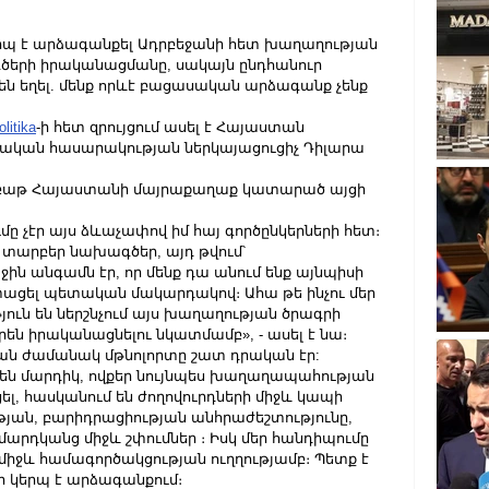
րպ է արձագանքել Ադրբեջանի հետ խաղաղության 
ծերի իրականացմանը, սակայն ընդհանուր 
ն եղել. մենք որևէ բացասական արձագանք չենք 
litika
-ի հետ զրույցում ասել է Հայաստան 
ական հասարակության ներկայացուցիչ Դիլարա 
լ շաբաթ Հայաստանի մայրաքաղաք կատարած այցի 
ը չէր այս ձևաչափով իմ հայ գործընկերների հետ։ 
տարբեր նախագծեր, այդ թվում՝ 
 անգամն էր, որ մենք դա անում ենք այնպիսի 
ացել պետական ​​մակարդակով։ Ահա թե ինչու մեր 
յուն են ներշնչում այս խաղաղության ծրագրի 
րեն իրականացնելու նկատմամբ», - ասել է նա։
ան ժամանակ մթնոլորտը շատ դրական էր: 
 են մարդիկ, ովքեր նույնպես խաղաղապահության 
լ, հասկանում են ժողովուրդների միջև կապի 
յան, բարիդրացիության անհրաժեշտությունը, 
մարդկանց միջև շփումներ ։ Իսկ մեր հանդիպումը 
միջև համագործակցության ուղղությամբ։ Պետք է 
ր կերպ է արձագանքում։