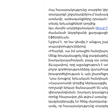
Հայ հասարակությունը տարբեր կե
օրակարգի շրջանակներում նախագ
առմամբ, արձագանքները դրական ե
տեսել երևանցիների կողմից։
Այս մասին ադրբեջանական 
Minval Po
ժամանած  Ադրբեջանի  քաղաքացի
Էֆենդիևան։
Նշվում է, որ նա կիսվել է անցյա
տպավորություններով։
«Իհարկե, սա իմ առաջին հանդիպում
Մենք իրականացրել ենք բազմաթիվ 
խաղաղապահական, բայց սա առաջին
ձևաչափով, որը աջակցություն է ստ
բոլոր գործողությունները վստահութ
իրագործելիության և այն լիարժեքո
 Նրա խոսքով՝ երևանյան հանդիպմ
«Հայաստանի կողմից ներկայացվել
որոշակի երկար ճանապարհ են անցե
վերականգնման, խաղաղ գոյակցութ
որոնք հնարավոր չեն թվում առանց 
կազմակերպվել էր հենց մարդկանց 
ասել, որ հասարակությունը տարբե