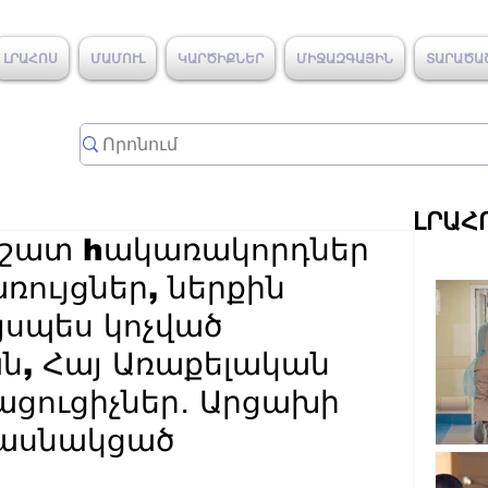
ԼՐԱՀՈՍ
ՄԱՄՈՒԼ
ԿԱՐԾԻՔՆԵՐ
ՄԻՋԱԶԳԱՅԻՆ
ՏԱՐԱԾԱ
ԼՐԱՀ
 շատ hակառակորդներ
առույցներ, ներքին
այսպես կոչված
ն, Հայ Առաքելական
ացուցիչներ․ Արցախի
ասնակցած