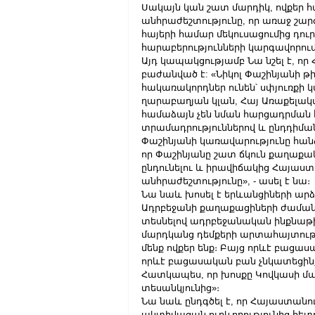
Սակայն կան շատ մարդիկ, ովքեր հ
անհրաժեշտությունը, որ առաջ շարժ
հայերի համար մեկուսացումից դու
հարաբերությունների կարգավորումն 
Այդ կապակցությամբ Նա նշել է, ո
բաժանված է: «Նիկոլ Փաշինյանի թ
հակառակորդներ ունեն՝ սփյուռքի կա
ղարաբաղյան կլան, Հայ Առաքելական
համաձայն չեն նման հարցադրման հ
տրամադրություններով և ընդդիմա
Փաշինյանի կառավարությունը հանձ
որ Փաշինյանը շատ ճկուն քաղաքակ
ընդունելու և իրավիճակից Հայաստ
անհրաժեշտությունը», - ասել է նա։
Նա նաև խոսել է երևանցիների ար
Ադրբեջանի քաղաքացիների ժամանմա
տեսնելով ադրբեջանական ինքնաթիռ։
մարդկանց դեմքերի արտահայտությո
մենք ովքեր ենք։ Բայց որևէ բաց
որևէ բացասական բան չնկատեցինք։
Հատկապես, որ խոսքը Կովկասի մաս
տեսանկյունից»։
Նա նաև ընդգծել է, որ Հայաստանո
ակտիվացան ուղևորությունից հետո