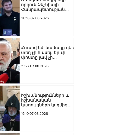
որդուն Չեչնիայի
Հանրապետության
հերոսի կոչում են
20:18 07.08.2026
շնորհել
Հուսով եմ՝ նամակը դեռ
տեղ չի հասել․ երևի
փոստը լավ չի
աշխատում․ Նաթան
19:27 07.08.2026
արքեպիսկոպոս
Հովհաննիսյանը՝ Պոլսո
պատրիարքի լռության
մասին
Իշխանությունների և
իշխանական
կառույցների կողմից
քայլեր են ձեռնարկվում
19:10 07.08.2026
եկեղեցու
հեղինակությունը
վնասելու,
ինքնավարությունը
սահմանափակելու, և