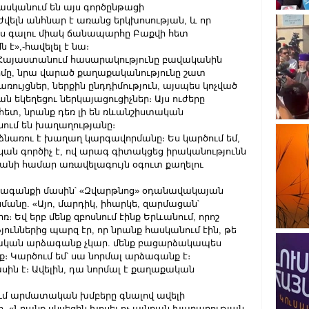
ասկանում են այս գործընթացի 
վելն անհնար է առանց երկխոսության, և որ 
րս գալու միակ ճանապարհը Բաքվի հետ 
է»,-հավելել է նա։
ր Հայաստանում հասարակությունը բավականին 
իմը, նրա վարած քաղաքականությունը շատ 
ռույցներ, ներքին ընդդիմություն, այսպես կոչված 
 եկեղեցու ներկայացուցիչներ։ Այս ուժերը 
ետ, նրանք դեռ լի են ռևանշիստական 
նում են խաղաղությանը։
նառու է խաղաղ կարգավորմանը։ Ես կարծում եմ, 
ան գործիչ է, ով արագ գիտակցեց իրականությունն 
անի համար առավելագույն օգուտ քաղելու 
ձագանքի մասին՝ «Զվարթնոց» օդանավակայան 
նը. «Այո, մարդիկ, իհարկե, զարմացան՝ 
 Եվ երբ մենք զբոսնում էինք Երևանում, որոշ 
ւններից պարզ էր, որ նրանք հասկանում էին, թե 
ասական արձագանք չկար. մենք բացարձակապես 
 Կարծում եմ՝ սա նորմալ արձագանք է։ 
ին է։ Ավելին, դա նորմալ է քաղաքական 
ւմ արմատական ​​խմբերը գնալով ավելի 
. «Նրանք սկսեցին խոսել ոչ այնքան խաղաղության 