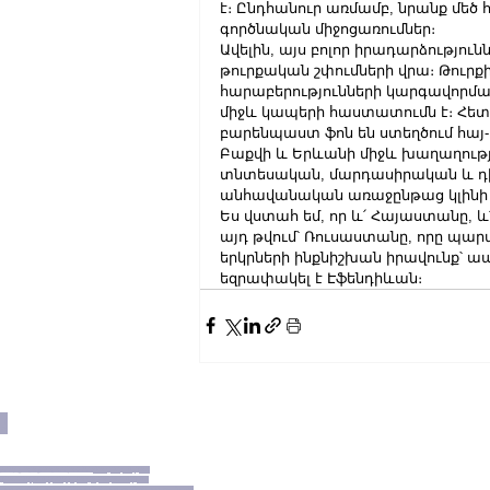
է։ Ընդհանուր առմամբ, նրանք մեծ հո
գործնական միջոցառումներ։
Ավելին, այս բոլոր իրադարձություն
թուրքական շփումների վրա։ Թուրք
հարաբերությունների կարգավորմ
միջև կապերի հաստատումն է։ Հետ
բարենպաստ ֆոն են ստեղծում հայ
Բաքվի և Երևանի միջև խաղաղությ
տնտեսական, մարդասիրական և դ
անհավանական առաջընթաց կլինի 
Ես վստահ եմ, որ և՛ Հայաստանը, և՛
այդ թվում՝ Ռուսաստանը, որը պարտ
երկրների ինքնիշխան իրավունք՝ ապ
եզրափակել է Էֆենդիևան։
ն
ւնքները պաշտպանված են։
Գաղտնիության
յմաններ
,
Քուքիների քաղաքականություն
tNews.am
FirstNews.am
TV www.
FirstNews.am
FirstNews.am Ереван