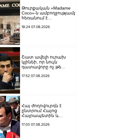
եկեղեցին իրենց
Թուրքական «Madame
կամքին
Coco»-ն ամբողջությամբ
հպատակեցնելու
հեռանում է
համար․ Վեհափառ
Ռուսաստանից․
Հայրապետ
18:24 07.08.2026
կփակվի 29 խանութ
Շատ ավելի ուրախ
կլինեի, որ նույն
դատավորը ոչ թե
բացարկ հայտներ, այլ
17:52 07.08.2026
կարճեր քրեական
գործը. Լևոն Քոչարյան
Հայ ժողովուրդն է
ընտրում Հայոց
Հայրապետին և
հեռացնելու
17:03 07.08.2026
ընթացակարգ չկա, չի էլ
կարող աշխարհիկ
մարդը. Նարեկ