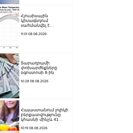
Հյուսիսային
կիսագնդում
սահմանվել է
ջերմաստիճանային
11:01 08.08.2026
նոր ռեկորդ․ Լևոն
Ազիզյան
Տարադրամի
փոխարժեքները
օգոստոսի 8-ին
10:28 08.08.2026
Հայաստանում լոլիկի
բերքատվությունը
կհասնի մինչև 41
տոննայի՝ մեկ
10:19 08.08.2026
հեկտարից