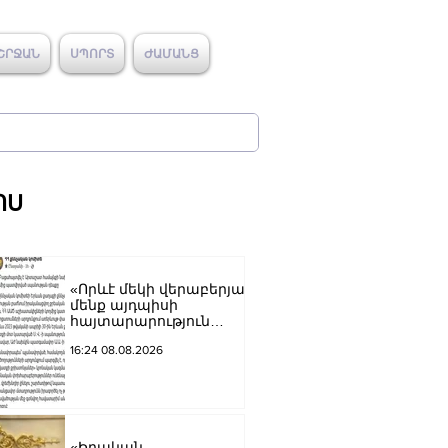
ՇՐՋԱՆ
ՍՊՈՐՏ
ԺԱՄԱՆՑ
ՈՍ
«Որևէ մեկի վերաբերյալ
մենք այդպիսի
հայտարարություն
չպետք է ունենանք»․
16:24 08.08.2026
Քրիստինե Վարդանյան
«Իրական