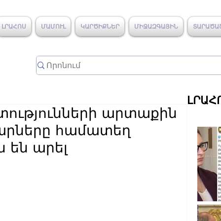
ԼՐԱՀՈՍ
ՄԱՄՈՒԼ
ԿԱՐԾԻՔՆԵՐ
ՄԻՋԱԶԳԱՅԻՆ
ՏԱՐԱԾԱ
ԼՐԱՀ
ությունների արտաքին
արները համատեղ
 են արել