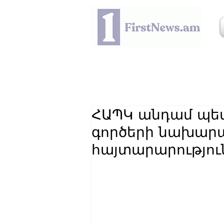
ՀԱՊԿ անդամ պետ
գործերի նախար
հայտարարություն