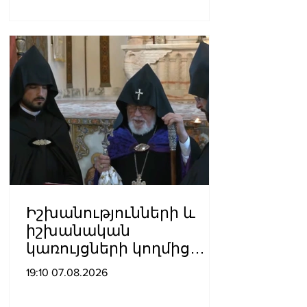
Հովհաննիսյանը՝ Պոլսո
պատրիարքի լռության
մասին
Իշխանությունների և
իշխանական
կառույցների կողմից
քայլեր են ձեռնարկվում
19:10 07.08.2026
եկեղեցու
հեղինակությունը