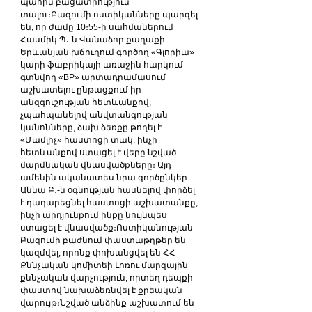
պահին բացատրություն 
տալու։Բազումի ոստիկանները պարզել 
են, որ ժամը 10։55-ի սահմաներում 
Հասմիկ Պ․-ն Վանաձոր քաղաքի 
Երևանյան խճուղում գործող «Գլորիա» 
կարի ֆաբրիկայի առաջին հարկում 
գտնվող «BP» արտադրամասում 
աշխատելու ընթացքում իր 
անզգուշության հետևանքով, 
չպահպանելով անվտանգության 
կանոնները, ձախ ձեռքը թողել է 
«Մամլիչ» հաստոցի տակ, ինչի 
հետևանքով ստացել է վերը նշված 
մարմնական վնասվածքները։ Այդ 
ամենին ականատես նրա գործընկեր 
Աննա Բ․-ն օգնության հասնելով փորձել 
է դադարեցնել հաստոցի աշխատանքը, 
ինչի արդյունքում ինքը նույնպես 
ստացել է վնասվածք։Ոստիկանության 
Բազումի բաժնում փաստաթղթեր են 
կազմվել, որոնք փոխանցվել են ՀՀ 
Քննչական կոմիտեի Լոռու մարզային 
քննչական վարչություն, որտեղ դեպքի 
փաստով նախաձեռնվել է քրեական 
վարույթ։Նշված անձինք աշխատում են 