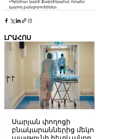
«Գլորիա» կարի ֆաբրիկայում, որպես 
կարող բանվորուհիներ։
ԼՐԱՀՈՍ
Սարյան փողոցի
բնակարաններից մեկում
պայթյnւնի հետևանքով