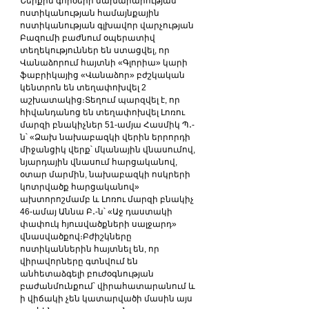
Ներքին գործերի նախարարության 
ոստիկանության համայնքային 
ոստիկանության գլխավոր վարչության 
Բազումի բաժնում օպերատիվ 
տեղեկություններ են ստացվել, որ 
Վանաձորում հայտնի «Գլորիա» կարի 
ֆաբրիկայից «Վանաձոր» բժշկական 
կենտրոն են տեղափոխվել 2 
աշխատակից։Տեղում պարզվել է, որ 
հիվանդանոց են տեղափոխվել Լոռու 
մարզի բնակիչներ 51-ամյա Հասմիկ Պ․-
ն՝ «Ձախ նախաբազկի վերին երրորդի 
միջանցիկ վերք՝ մկանային վնասումով, 
նյարդային վնասում հարցականով, 
օտար մարմին, նախաբազկի ոսկրերի 
կոտրվածք հարցականով» 
ախտորոշմամբ և Լոռու մարզի բնակիչ 
46-ամայ Աննա Բ․-ն՝ «Աջ դաստակի 
փափուկ հյուսվածքների սալջարդ» 
վնասվածքով։Բժիշկները 
ոստիկաններին հայտնել են, որ 
վիրավորները գտնվում են 
անհետաձգելի բուժօգնության 
բաժանմունքում՝ վիրահատարանում և 
ի վիճակի չեն կատարվածի մասին այս 