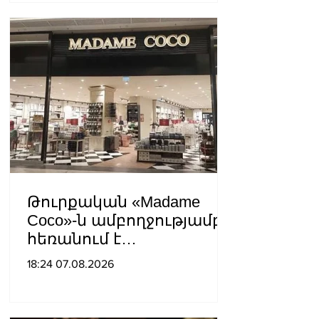
վնասելու,
ինքնավարությունը
սահմանափակելու, և
եկեղեցին իրենց կամքին
հպատակեցնելու
համար․ Վեհափառ
Հայրապետ
Թուրքական «Madame
Coco»-ն ամբողջությամբ
հեռանում է
Ռուսաստանից․ կփակվի
18:24 07.08.2026
29 խանութ