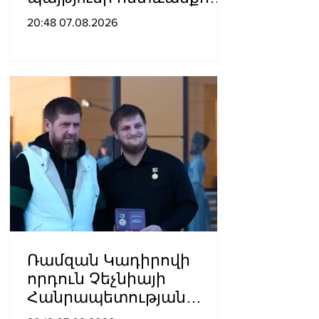
55-ամյա տղամարդը
20:48 07.08.2026
այրվшծքներով
տեղափոխվել է
հիվանդանոց
Ռամզան Կադիրովի
որդուն Չեչնիայի
Հանրապետության
հերոսի կոչում են