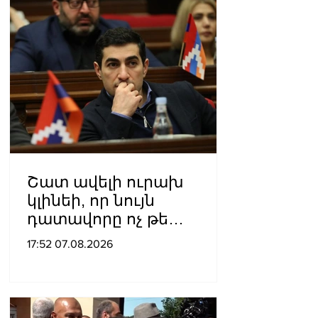
Շատ ավելի ուրախ
կլինեի, որ նույն
դատավորը ոչ թե
բացարկ հայտներ, այլ
17:52 07.08.2026
կարճեր քրեական գործը.
Լևոն Քոչարյան