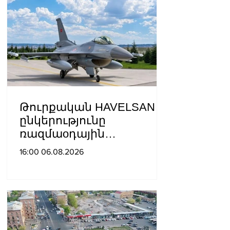
Թուրքական HAVELSAN
ընկերությունը
ռազմաoդային
գործողությունների
16:00 06.08.2026
կառավարման
համակարգ է փոխանցել
Ադրբեջանին