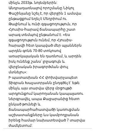
մինչև 2033թ․ նոյեմբերին:
Անդրադառնալով որոշմանը Նիկոլ 
Փաշինյանը նշել է, որ վերջին 1 ամսվա 
ընթացքում եղել է Մեղրիում ու 
Թալինում և ունի զգացողություն, որ 
Հյուսիս-հարավ ճանապարհը շատ 
արագ տեմպով ընթանում է. «Ես 
զգացողություն ունեմ, որ Հյուսիս-
հարավի հետ կապված մեր պլաններն 
արդեն գոնե 70-80 տոկոսով 
առարկայական են դառնում, և արդեն 
իսկ ունենք շանս՝ լրջագույն և 
վերջնական իրագործման փուլ 
մտնելու»:
Ի պատասխան ՀՀ փոխվարչապետ 
Տիգրան Խաչատրյանն ընդգծել է՝ եթե 
մինչև այս տարվա վերջ մրցույթի 
արդյունքում կարողանան կապալառու 
ներգրավել, ապա Քաջարանից հետո 
ընկած թունելի և 
ճանապարհահատվածի կառուցման 
աշխատանքները ևս կամբողջանան 
իրենց համար նախատեսված 7 տարվա 
ժամկետում: