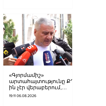
ռուսաստանցիների
ձերբակալությունների
պատճառով.
Մատվիենկո
«Գյnրմամիշ»
արտահայտությունը ՔՊ-
ին չէր վերաբերում,
ինձնից բիզնես
19:11 06.08.2026
խլnղներին էր
վերաբերում․ Սամվել