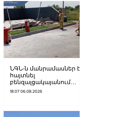
ՆԳՆ-ն մանրամասներ է
հայտնել
բենզալցակայանում
տեղի ունեցած
18:07 06.08.2026
պայթյունից