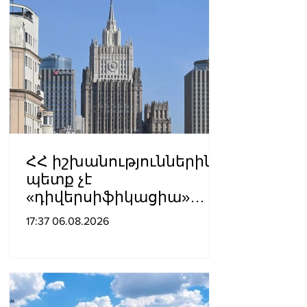
ՀՀ իշխանություններին
պետք չէ
«դիվերսիֆիկացիա»
բառի ետևում թաքցնել
17:37 06.08.2026
շրջադարձը դեպի ՌԴ-ին
թշնամաբար
տրամադրված ԵՄ․ ՌԴ
ԱԳՆ