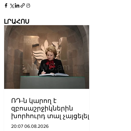
ԼՐԱՀՈՍ
ՌԴ-ն կարող է
զբոսաշրջիկներին
խորհուրդ տալ չայցելել
Հայաստան՝
20:07 06.08.2026