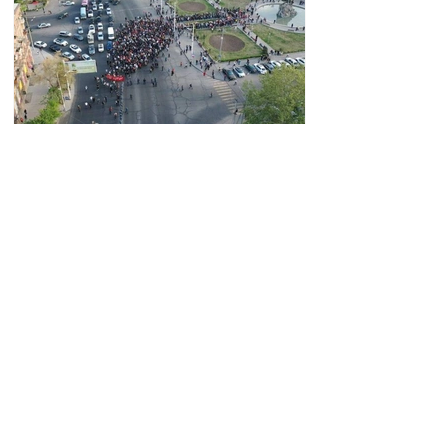
Օգոստոսի 7-ի՝ ժ. 21:30
-ից մինչև օգոստոսի 9-ը՝
ժ. 19:00- ն Ա. Խանջյան
փողոցի
15:26 06.08.2026
Մանկավարժական
համալսարանին հարող
ուղետարը մինչև Տ. Մեծի
պողոտա խաչմերուկը
երթևեկության համար
փակ է լինելու