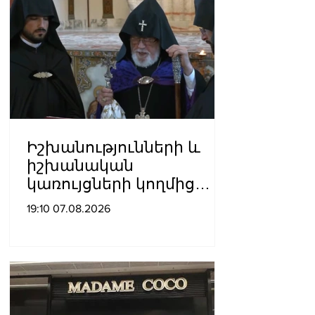
Իշխանությունների և
իշխանական
կառույցների կողմից
քայլեր են ձեռնարկվում
19:10 07.08.2026
եկեղեցու
հեղինակությունը
վնասելու,
ինքնավարությունը
սահմանափակելու, և
եկեղեցին իրենց կամքին