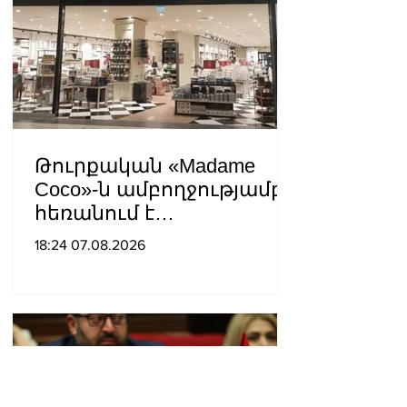
հպատակեցնելու
համար․ Վեհափառ
Հայրապետ
Թուրքական «Madame
Coco»-ն ամբողջությամբ
հեռանում է
Ռուսաստանից․ կփակվի
18:24 07.08.2026
29 խանութ