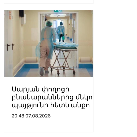
Սարյան փողոցի
բնակարաններից մեկում
պայթյnւնի հետևանքով
55-ամյա տղամարդը
20:48 07.08.2026
այրվшծքներով
տեղափոխվել է
հիվանդանոց