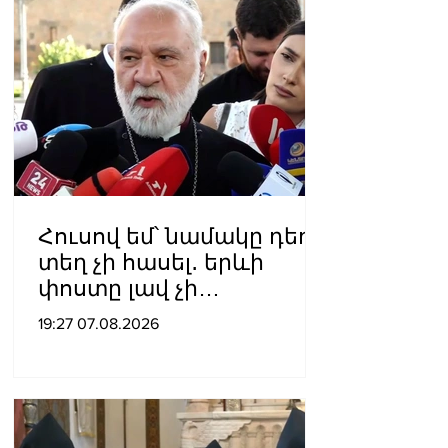
Հուսով եմ՝ նամակը դեռ
տեղ չի հասել․ երևի
փոստը լավ չի
աշխատում․ Նաթան
19:27 07.08.2026
արքեպիսկոպոս
Հովհաննիսյանը՝ Պոլսո
պատրիարքի լռության
մասին