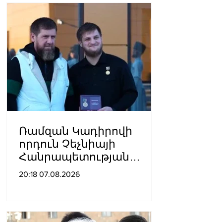
Ռամզան Կադիրովի
որդուն Չեչնիայի
Հանրապետության
հերոսի կոչում են
20:18 07.08.2026
շնորհել