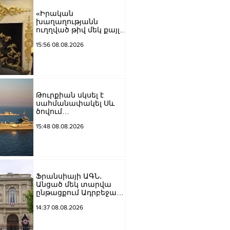
«Իրական
խաղաղությանն
ուղղված թիվ մեկ քայլը
պետք է լիներ մեր բոլոր
15:56 08.08.2026
գերիների ազատ
արձակումը»․ Տաթևիկ
Հայրապետյան
Թուրքիան սկսել է
սահմանափակել Սև
ծովում
նավագնացությունը
15:48 08.08.2026
Ֆրանսիայի ԱԳՆ․
Անցած մեկ տարվա
ընթացքում Ադրբեջանն
ու Հայաստանը
14:37 08.08.2026
խաղաղությունը
դարձրել են շոշափելի