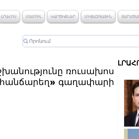
ԼՐԱՀՈՍ
ՄԱՄՈՒԼ
ԿԱՐԾԻՔՆԵՐ
ՄԻՋԱԶԳԱՅԻՆ
ՏԱՐԱԾԱ
ԼՐԱՀ
խանությունը ռուսախոս
․ «հանճարեղ» գաղափարի