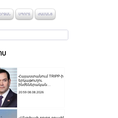
ՇՐՋԱՆ
ՍՊՈՐՏ
ԺԱՄԱՆՑ
ՈՍ
Հայաստանում TRIPP-ի
երկաթուղու
ինժեներական
ուսումնասիրություններ
20:59 08.08.2026
ն արդեն սկսվել են.
Ռուբիո
«Անգլիայի բոլոր ջրային