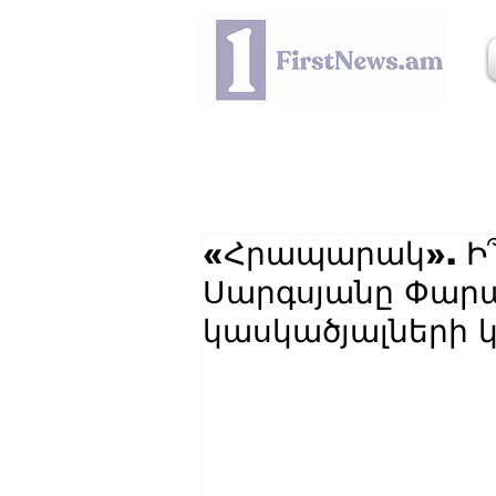
«Հրապարակ». Ի՞
Սարգսյանը Փար
կասկածյալների 