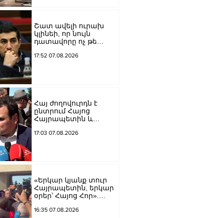
Շատ ավելի ուրախ
կլինեի, որ նույն
դատավորը ոչ թե
բացարկ հայտներ, այլ
17:52 07.08.2026
կարճեր քրեական
գործը. Լևոն Քոչարյան
Հայ ժողովուրդն է
ընտրում Հայոց
Հայրապետին և
հեռացնելու
17:03 07.08.2026
ընթացակարգ չկա, չի էլ
կարող աշխարհիկ
մարդը. Նարեկ
Կարապետյան
«Երկար կյանք տուր
Հայրապետին, երկար
օրեր՝ Հայոց Հոր».
քաղաքացիները
16:35 07.08.2026
դատարանի բակում