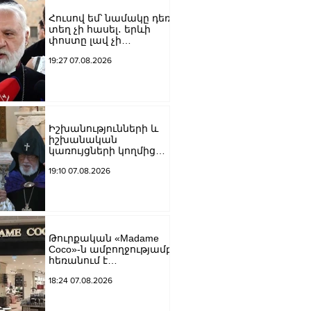
Հուսով եմ՝ նամակը դեռ
տեղ չի հասել․ երևի
փոստը լավ չի
աշխատում․ Նաթան
19:27 07.08.2026
արքեպիսկոպոս
Հովհաննիսյանը՝ Պոլսո
պատրիարքի լռության
մասին
Իշխանությունների և
իշխանական
կառույցների կողմից
քայլեր են ձեռնարկվում
19:10 07.08.2026
եկեղեցու
հեղինակությունը
վնասելու,
ինքնավարությունը
սահմանափակելու, և
եկեղեցին իրենց
Թուրքական «Madame
կամքին
Coco»-ն ամբողջությամբ
հպատակեցնելու
հեռանում է
համար․ Վեհափառ
Ռուսաստանից․
Հայրապետ
18:24 07.08.2026
կփակվի 29 խանութ