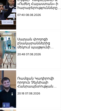
«Ուժեղ Հայաստան»-ի
հարաբերությունները
լարվել են․ «Ժողովուրդ»
07:40 08.08.2026
Սարյան փողոցի
բնակարաններից
մեկում պայթյnւնի
հետևանքով 55-ամյա
20:48 07.08.2026
տղամարդը
այրվшծքներով
տեղափոխվել է
հիվանդանոց
Ռամզան Կադիրովի
որդուն Չեչնիայի
Հանրապետության
հերոսի կոչում են
20:18 07.08.2026
շնորհել