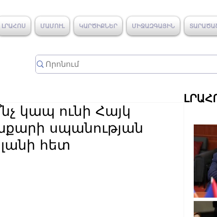
ԼՐԱՀՈՍ
ՄԱՄՈՒԼ
ԿԱՐԾԻՔՆԵՐ
ՄԻՋԱԶԳԱՅԻՆ
ՏԱՐԱԾԱ
ԼՐԱՀ
նչ կապ ունի Հայկ
աքարի սպանության
կլանի հետ