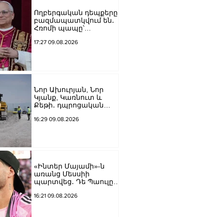
Ողբերգական դեպքերը
բազմապատկվում են․
Հռոմի պապը՝
Ուկրաինայի
17:27 09.08.2026
պատերազմի մասին
Նոր Ախուրյան, Նոր
Կյանք, Կառնուտ և
Քեթի․ դպրոցական
ճանապարհների
16:29 09.08.2026
համար՝ 314 մլն դրամ
«Ինտեր Մայամի»-ն
առանց Մեսսիի
պարտվեց․ Դե Պաուլը
գոլը նվիրեց
16:21 09.08.2026
արգենտինացուն