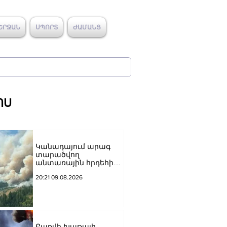
ՇՐՋԱՆ
ՍՊՈՐՏ
ԺԱՄԱՆՑ
ՈՍ
Կանադայում արագ
տարածվող
անտառային հրդեհի
պատճառով
20:21 09.08.2026
տարհանվել է գրեթե
22,000 մարդ
Բաքվի Խաթայի