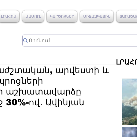
ԼՐԱՀՈՍ
ՄԱՄՈՒԼ
ԿԱՐԾԻՔՆԵՐ
ՄԻՋԱԶԳԱՅԻՆ
ՏԱՐԱԾԱ
ԼՐԱՀ
աժշտական, արվեստի և
պրոցների
ի աշխատավարձը
 30%-ով․ Ավինյան