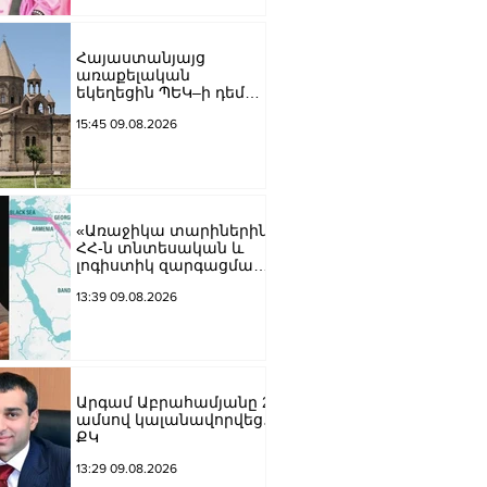
Հայաստանյայց
առաքելական
եկեղեցին ՊԵԿ–ի դեմ
հայց է ներկայացվել
15:45 09.08.2026
«Առաջիկա տարիներին
ՀՀ-ն տնտեսական և
լոգիստիկ զարգացման
տեսանկյունից պետք է
13:39 09.08.2026
կարողանա լուծել երկու
մակարդակի խնդիր».
Արա Պողոսյան
Արգամ Աբրահամյանը 2
ամսով կալանավորվեց․
ՔԿ
13:29 09.08.2026