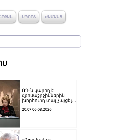
ՇՐՋԱՆ
ՍՊՈՐՏ
ԺԱՄԱՆՑ
ՈՍ
ՌԴ-ն կարող է
զբոսաշրջիկներին
խորհուրդ տալ չայցելել
Հայաստան՝
20:07 06.08.2026
ռուսաստանցիների
ձերբակալությունների
պատճառով.
Մատվիենկո
«Գյnրմամիշ»