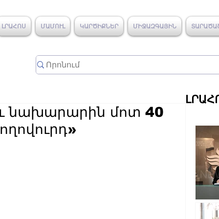
ԼՐԱՀՈՍ
ՄԱՄՈՒԼ
ԿԱՐԾԻՔՆԵՐ
ՄԻՋԱԶԳԱՅԻՆ
ՏԱՐԱԾԱ
ԼՐԱՀ
ու նախարարին մոտ 40
Ժողովուրդ»