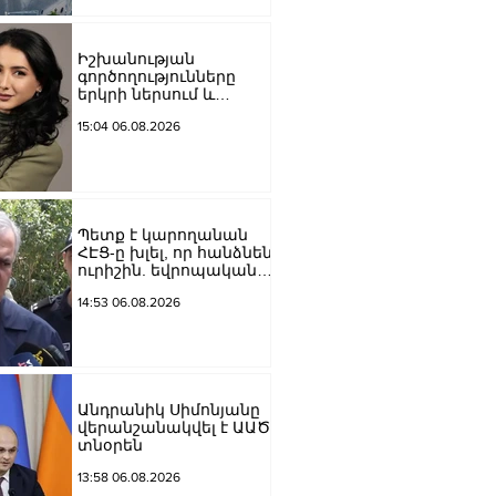
Մեծի պողոտա
խաչմերուկը
երթևեկության համար
Իշխանության
փակ է լինելու
գործողությունները
երկրի ներսում և
արտաքին ճակատում
15:04 06.08.2026
դրանց
բացակայությունը կամ
առնվազն, ոչ բավարար
լինելը, ամրապնդում են
խորքային
մտահոգությունները
Պետք է կարողանան
պետականության,
ՀԷՑ-ը խլել, որ հանձնեն
ազգային արժեքների և
ուրիշին. եվրոպական
արդարու
դատարաններում քայլ-
14:53 06.08.2026
քայլ գնում ենք առաջ.
Կարապետյան
Անդրանիկ Սիմոնյանը
վերանշանակվել է ԱԱԾ
տնօրեն
13:58 06.08.2026