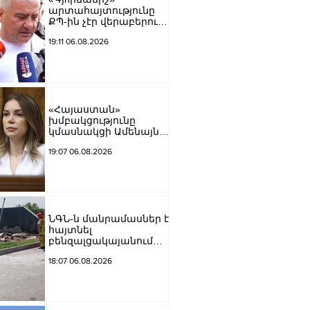
արտահայտությունը
ՔՊ-ին չէր վերաբերում,
ինձնից բիզնես
19:11 06.08.2026
խլnղներին էր
վերաբերում․ Սամվել
Կարապետյան
«Հայաստան»
խմբակցությունը
կմասնակցի Ամենայն
Հայոց Կաթողիկոսի
19:07 06.08.2026
դատավարությանը․
Աննա Գրիգորյան
ՆԳՆ-ն մանրամասներ է
հայտնել
բենզալցակայանում
տեղի ունեցած
18:07 06.08.2026
պայթյունից