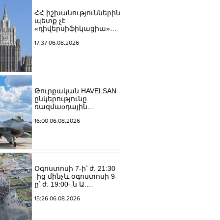
ՀՀ իշխանություններին
պետք չէ
«դիվերսիֆիկացիա»
բառի ետևում թաքցնել
17:37 06.08.2026
շրջադարձը դեպի ՌԴ-
ին թշնամաբար
տրամադրված ԵՄ․ ՌԴ
ԱԳՆ
Թուրքական HAVELSAN
ընկերությունը
ռազմաoդային
գործողությունների
16:00 06.08.2026
կառավարման
համակարգ է
փոխանցել
Ադրբեջանին
Օգոստոսի 7-ի՝ ժ. 21:30
-ից մինչև օգոստոսի 9-
ը՝ ժ. 19:00- ն Ա.
Խանջյան փողոցի
15:26 06.08.2026
Մանկավարժական
համալսարանին հարող
ուղետարը մինչև Տ.