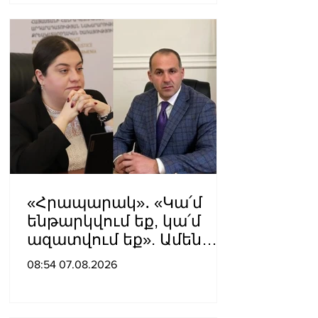
«Հրապարակ»․ «Կա՛մ
ենթարկվում եք, կա՛մ
ազատվում եք». Ամեն
մեկն իր համակարգում
08:54 07.08.2026
«ցար ի բոգ է» իրեն
զգում