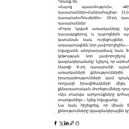
Դրանք են.
«Հայոց պատմություն», «Քիմ
դասարաններ«Հանրահաշիվ»- 11-րդ
դասարան«Ռուսերեն»- 10-րդ դաս
դասարաններ
«Բոլոր նշված առարկաները նշ
դասագրքերով, և դպրոցներն այ
կստանան նաև ուղեցույցներ, 
ադապտացնեն նոր չափորոշիչին»,
Սվաջյանն անդրադարձավ նաև Տավ
կրթության նոր չափորոշիչով
կազմակերպմանը` նշելով, որ արձա
Մարզի 9–րդ դասարանի աշակեր
առարկաների քննությունների
իրադարձությունների կամ գրակ
որոշակի իրավիճակների միջև 
քննադատական մոտեցումները դրսևո
«Այս տարվա արդյունքները գոհա
տարվանից»,– նշեց Սվաջյանը։
Նա նաև հիշեցրեց, որ միայն 
քննությունները կկազմակերպվեն կր