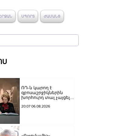
ՇՐՋԱՆ
ՍՊՈՐՏ
ԺԱՄԱՆՑ
ՈՍ
ՌԴ-ն կարող է
զբոսաշրջիկներին
խորհուրդ տալ չայցելել
Հայաստան՝
20:07 06.08.2026
ռուսաստանցիների
ձերբակալությունների
պատճառով.
Մատվիենկո
«Գյnրմամիշ»