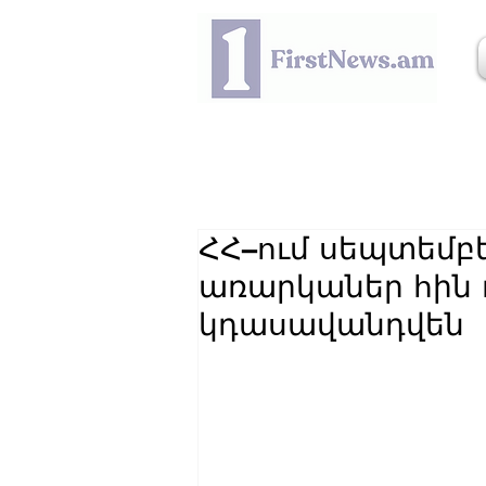
ՀՀ–ում սեպտեմբե
առարկաներ հին
կդասավանդվեն