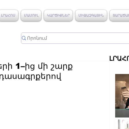
ԼՐԱՀՈՍ
ՄԱՄՈՒԼ
ԿԱՐԾԻՔՆԵՐ
ՄԻՋԱԶԳԱՅԻՆ
ՏԱՐԱԾԱ
ԼՐԱՀ
րի 1–ից մի շարք
 դասագրքերով