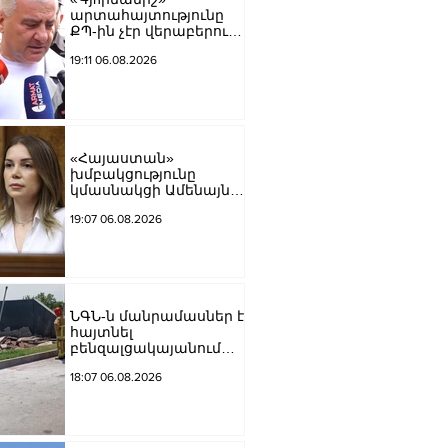
արտահայտությունը
ՔՊ-ին չէր վերաբերում,
ինձնից բիզնես
19:11 06.08.2026
խլnղներին էր
վերաբերում․ Սամվել
Կարապետյան
«Հայաստան»
խմբակցությունը
կմասնակցի Ամենայն
Հայոց Կաթողիկոսի
19:07 06.08.2026
դատավարությանը․
Աննա Գրիգորյան
ՆԳՆ-ն մանրամասներ է
հայտնել
բենզալցակայանում
տեղի ունեցած
18:07 06.08.2026
պայթյունից