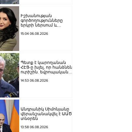
Մեծի պողոտա
խաչմերուկը
երթևեկության համար
Իշխանության
փակ է լինելու
գործողությունները
երկրի ներսում և
արտաքին ճակատում
15:04 06.08.2026
դրանց
բացակայությունը կամ
առնվազն, ոչ բավարար
լինելը, ամրապնդում են
խորքային
մտահոգությունները
Պետք է կարողանան
պետականության,
ՀԷՑ-ը խլել, որ հանձնեն
ազգային արժեքների և
ուրիշին. եվրոպական
արդարու
դատարաններում քայլ-
14:53 06.08.2026
քայլ գնում ենք առաջ.
Կարապետյան
Անդրանիկ Սիմոնյանը
վերանշանակվել է ԱԱԾ
տնօրեն
13:58 06.08.2026