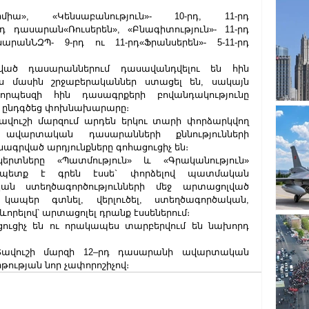
իա», «Կենսաբանություն»- 10-րդ, 11-րդ 
 դասարան«Ռուսերեն», «Բնագիտություն»- 11-րդ 
արանՆԶՊ- 9-րդ ու 11-րդ«Ֆրանսերեն»- 5-11-րդ 
ված դասարաններում դասավանդվելու են հին 
ս մասին շրջաբերականներ ստացել են, սակայն 
որպեսզի հին դասագրքերի բովանդակությունը 
– ընդգծեց փոխնախարարը։
ուշի մարզում արդեն երկու տարի փորձարկվող 
 ավարտական դասարանների քննությունների 
նագրված արդյունքները գոհացուցիչ են։
տները «Պատմություն» և «Գրականություն» 
ն պետք է գրեն էսսե` փորձելով պատմական 
ան ստեղծագործությունների մեջ արտացոլված 
կապեր գտնել, վերլուծել, ստեղծագործական, 
րելով՝ արտացոլել դրանք էսսեներում։
ցուցիչ են ու որակապես տարբերվում են նախորդ 
Տավուշի մարզի 12–րդ դասարանի ավարտական 
թության նոր չափորոշիչով։