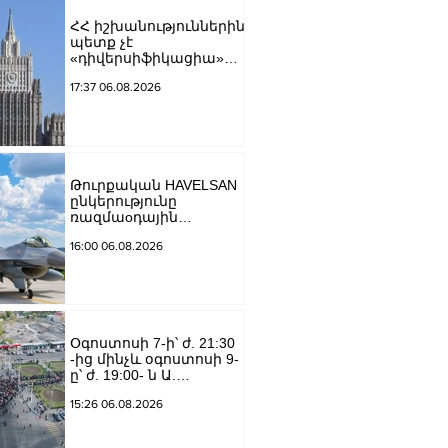
ՀՀ իշխանություններին
պետք չէ
«դիվերսիֆիկացիա»
բառի ետևում թաքցնել
17:37 06.08.2026
շրջադարձը դեպի ՌԴ-
ին թշնամաբար
տրամադրված ԵՄ․ ՌԴ
ԱԳՆ
Թուրքական HAVELSAN
ընկերությունը
ռազմաoդային
գործողությունների
16:00 06.08.2026
կառավարման
համակարգ է
փոխանցել
Ադրբեջանին
Օգոստոսի 7-ի՝ ժ. 21:30
-ից մինչև օգոստոսի 9-
ը՝ ժ. 19:00- ն Ա.
Խանջյան փողոցի
15:26 06.08.2026
Մանկավարժական
համալսարանին հարող
ուղետարը մինչև Տ.