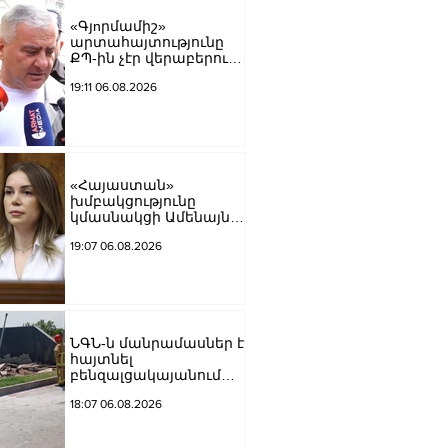
«Գյnրմամիշ»
արտահայտությունը
ՔՊ-ին չէր վերաբերում,
ինձնից բիզնես
19:11 06.08.2026
խլnղներին էր
վերաբերում․ Սամվել
Կարապետյան
«Հայաստան»
խմբակցությունը
կմասնակցի Ամենայն
Հայոց Կաթողիկոսի
19:07 06.08.2026
դատավարությանը․
Աննա Գրիգորյան
ՆԳՆ-ն մանրամասներ է
հայտնել
բենզալցակայանում
տեղի ունեցած
18:07 06.08.2026
պայթյունից