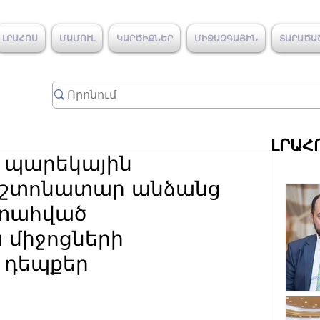
ԼՐԱՀՈՍ
ՄԱՄՈՒԼ
ԿԱՐԾԻՔՆԵՐ
ՄԻՋԱԶԳԱՅԻՆ
ՏԱՐԱԾԱ
ԼՐԱՀ
 պարեկային
աշտոնատար անձանց
ստահված
 միջոցների
 դեպքեր