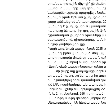
տրանսպորտային միջոցի՝ ընդհանուր
պահեստամասերը՝ այդ կերպ հափշտ
Նախաքննությամբ պարզվել է նաև,
ծառայության Երևան քաղաքի գն
շարք անձանց օժանդակությամբ, 202
վաճառել է քաղաքացուն պատկանող
հասույթը ներառել իր գույքային ֆ
իշխանական լիազորությունները և
օգտագործելով, դիտավորությամբ
խոշոր չափերով գույքը։   
Բացի այդ, նույն պաշտոնյան 2025
վաճառել իրեն վստահված՝ մեկ այլ 
արժողությամբ մոպեդը, սակայն այն
հանգամանքներով հանցագործությու
Վերը նշված պաշտոնատար անձը 
նաև մի շարք այլ քաղաքացիներին
գոյացած հասույթը ներառել իր գու
հափշտակելով իրեն վստահված գու
ՀՀ ՆԳՆ ոստիկանության պարեկայ
մեղադրանքներ են ներկայացրել ՀՀ 
ին և 2-րդ կետերով, 256-րդ հոդվածի 
մասի 2-րդ և 3-րդ կետերով (երկու դ
Մեղադրանքներ են ներկայացվել ն