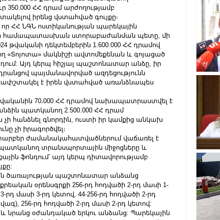
 350.000 ՀՀ դրամ արժողությամբ 
ակելով իրենց վստահված գույքը։ 
 որ ՀՀ ՆԳՆ ոստիկանության պարեկային 
դի համապատասխան ստորաբաժանման պետը, մի 
4 թվականի դեկտեմբերին 1.600.000 ՀՀ դրամով 
 «Տոյոտա» մակնիշի ավտոմեքենան և գոյացած 
ոնդում: Այդ կերպ հիշյալ պաշտոնատար անձը, իր 
 դրանցով պայմանավորված ազդեցությունն 
 հափշտակել է իրեն վստահված առանձնապես 
 թվականին 70․000 ՀՀ դրամով նախապատրաստվել է 
անձին պատկանող 2.500.000 ՀՀ դրամ 
 չի հանձնել գնորդին, ուստի իր կամքից անկախ 
նը չի իրագործվել։
տարբեր ժամանակահատվածներում վաճառել է 
 պատկանող տրանսպորտային միջոցները և 
յքային ֆոնդում՝ այդ կերպ դիտավորությամբ 
յքը:
ին ծառայության պաշտոնատար անձանց 
քրեական օրենսգրքի 256-րդ հոդվածի 2-րդ մասի 1-
3-րդ մասի 3-րդ կետով, 44-256-րդ հոդվածի 2-րդ 
րվագ), 256-րդ հոդվածի 2-րդ մասի 2-րդ կետով: 
աև նրանց օժանդակած երկու անձանց: Պարեկային 