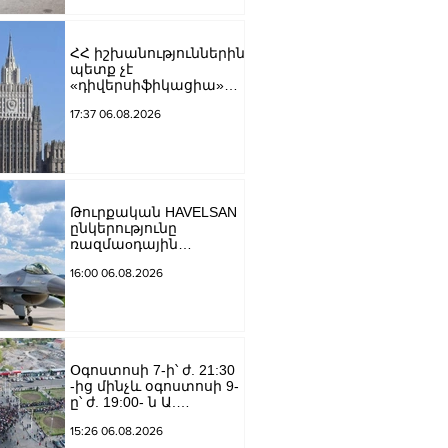
ՀՀ իշխանություններին
պետք չէ
«դիվերսիֆիկացիա»
բառի ետևում թաքցնել
17:37 06.08.2026
շրջադարձը դեպի ՌԴ-
ին թշնամաբար
տրամադրված ԵՄ․ ՌԴ
ԱԳՆ
Թուրքական HAVELSAN
ընկերությունը
ռազմաoդային
գործողությունների
16:00 06.08.2026
կառավարման
համակարգ է
փոխանցել
Ադրբեջանին
Օգոստոսի 7-ի՝ ժ. 21:30
-ից մինչև օգոստոսի 9-
ը՝ ժ. 19:00- ն Ա.
Խանջյան փողոցի
15:26 06.08.2026
Մանկավարժական