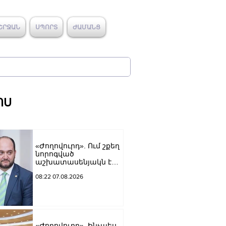
ՇՐՋԱՆ
ՍՊՈՐՏ
ԺԱՄԱՆՑ
ՈՍ
«Ժողովուրդ». Ում շքեղ
նորոգված
աշխատասենյակն է
տրամադրվել Արայիկ
08:22 07.08.2026
Հարությունյանին
«Ժողովուրդ». Ինչպես