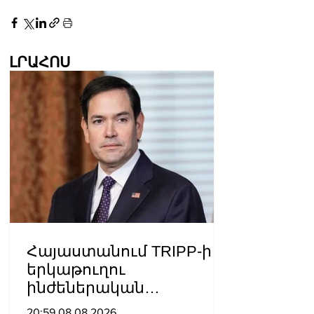
ԼՐԱՀՈՍ
Հայաստանում TRIPP-ի
երկաթուղու
ինժեներական
ուսումնասիրություններ
20:59 08.08.2026