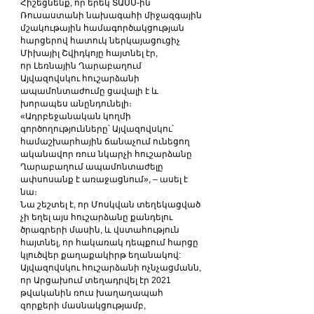
Հիշեցնենք, որ երեկ ՏԱՍՍ-ին 
Ռուսաստանի նախագահի միջազգային 
մշակութային համագործակցության 
հարցերով հատուկ ներկայացուցիչ 
Միխայիլ Շվիդկոյը հայտնել էր, 
որ Լեռնային Ղարաբաղում 
Այվազովսկու հուշարձանի 
ապամոնտաժումը ցավալի է և 
խորապես անընդունելի։
«Ադրբեջանական կողմի 
գործողությունները՝ Այվազովսկու՝ 
համաշխարհային ճանաչում ունեցող 
ականավոր ռուս նկարչի հուշարձանը 
Ղարաբաղում ապամոնտաժելը 
ափսոսանք է առաջացնում», – ասել է 
նա։
Նա շեշտել է, որ Մոսկվան տեղեկացված 
չի եղել այս հուշարձանը քանդելու 
ծրագրերի մասին, և վստահություն 
հայտնել, որ հակառակ դեպքում հարցը 
կլուծվեր քաղաքակիրթ եղանակով:
Այվազովսկու հուշարձանի ոչնչացմանն, 
որ Արցախում տեղադրվել էր 2021 
թվականին ռուս խաղաղապահ 
զորքերի մասնակցությամբ, 