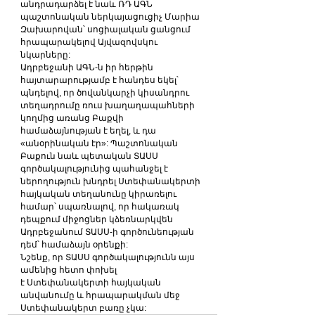
անդրադարձել է նաև ՌԴ ԱԳՆ 
պաշտոնական ներկայացուցիչ Մարիա 
Զախարովան՝ սոցիալական ցանցում 
հրապարակելով Այվազովսկու 
նկարները:
Ադրբեջանի ԱԳՆ-ն իր հերթին 
հայտարարությամբ է հանդես եկել՝ 
պնդելով, որ ծովանկարչի կիսանդրու 
տեղադրումը ռուս խաղաղապահների 
կողմից առանց Բաքվի 
համաձայնության է եղել, և դա 
«անօրինական էր»: Պաշտոնական 
Բաքուն նաև պետական ՏԱՍՍ 
գործակալությունից պահանջել է 
ներողություն խնդրել Ստեփանակերտի 
հայկական տեղանունը կիրառելու 
համար՝ սպառնալով, որ հակառակ 
դեպքում միջոցներ կձեռնարկվեն 
Ադրբեջանում ՏԱՍՍ-ի գործունեության 
դեմ՝ համաձայն օրենքի:
Նշենք, որ ՏԱՍՍ գործակալությունն այս 
ամենից հետո փոխել 
է Ստեփանակերտի հայկական 
անվանումը և հրապարակման մեջ 
Ստեփանակերտ բառը չկա: