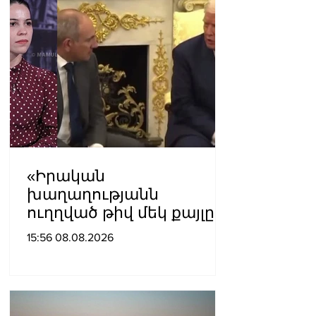
«Իրական
խաղաղությանն
ուղղված թիվ մեկ քայլը
պետք է լիներ մեր բոլոր
15:56 08.08.2026
գերիների ազատ
արձակումը»․ Տաթևիկ
Հայրապետյան