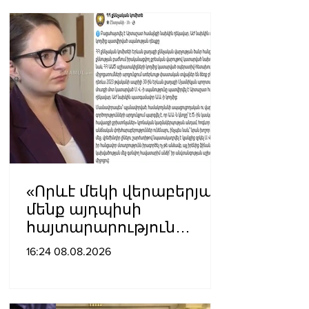
«Որևէ մեկի վերաբերյալ
մենք այդպիսի
հայտարարություն
չպետք է ունենանք»․
16:24 08.08.2026
Քրիստինե Վարդանյան