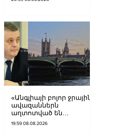
ն արդեն սկսվել են.
Ռուբիո
«Անգլիայի բոլոր ջրային
ավազաններն
աղտոտված են
թունավոր քիմիական
19:59 08.08.2026
նյութերով»․ Լևոն