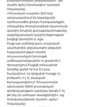
բարբարոսական վարչախմբին։  Այս 
մասին գրել է իրանագետ Վարդան 
Ոսկանյանը։
«Ռուսական տարբեր ԶԼՄ-ներ 
անդրադառնում են Ադրբեջանի 
արհեստածին լինելու հանգամանքին, 
տեղաբնիկ ժողովուրդների նկատմամբ 
վարվող ձուլման քաղաքականությանը, 
ադրբեջանական կոչվող ինքնության 
խոցելի կետերին և այլն։
Բայց այս ամենից զատ, բավական 
ակտիվորեն շրջանառվող Արցախի 
հայկականության մասին 
ռուսաստանյան խոսույթն 
ամենավտանգավորն ու ցավոտն է 
դիտարկվում Բաքվի բռնապետի 
կողմից, քանի որ նա էլ է լավ 
հասկանում, որ Արցախի հարցը ո՛չ 
լուծված է, ո՛չ էլ՝ փակված։ 
Խտապատկերում՝ Ռուսաստանի 
պետական ՏԱՍՍ լրատվական 
գործակալության այսօրվա նյութն է' ոչ 
թե ինչ-որ անհայտ «Խանքենդիի», այլ 
Ստեփանակերտի մասին»,-գրել է 
Ոսկանյանը։