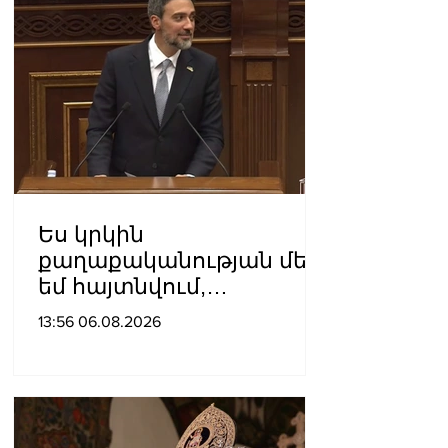
Ես կրկին
քաղաքականության մեջ
եմ հայտնվում,
որովհետև
13:56 06.08.2026
«Քաղաքացիական
պայմանագիր»-ը դեռևս
իշխանություն է. Արամ
Վարդևանյան