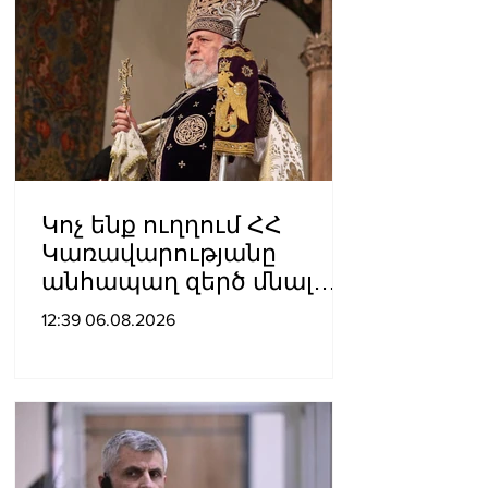
Կոչ ենք ուղղում ՀՀ
Կառավարությանը
անհապաղ զերծ մնալ
հակաեկեղեցական
12:39 06.08.2026
գործունեություն
ծավալելուց․
Հայաստանյաց
Առաքելական Սուրբ
Եկեղեցու Արգենտինայի
և Չիլիի թեմի