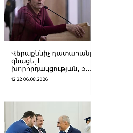
կենտրոնական
վարչութուն
Վերաքննիչ դատարանը
գնացել է
խորհրդակցության, բայց
բոլորիս համար պարզ է՝
12:22 06.08.2026
այդ վճիռը վաղուց
կայացված է. Դավիթ
Իշխանյանը՝ Բաքվից
(Ձայնագրություն)