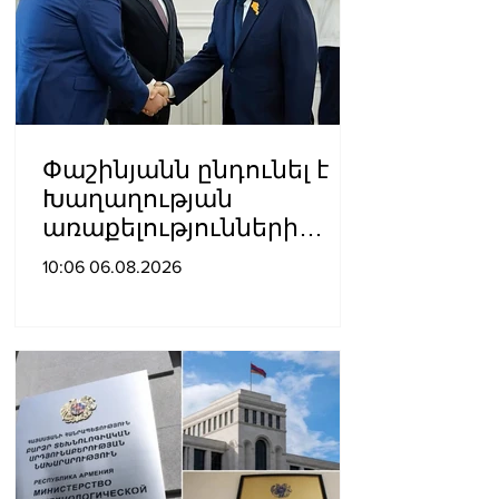
Փաշինյանն ընդունել է
Խաղաղության
առաքելությունների
հարցերով ԱՄՆ հատուկ
10:06 06.08.2026
բանագնացի ավագ
խորհրդական Արյե
Լայթսթոունին և
Կոնստանտին Սոկոլովին