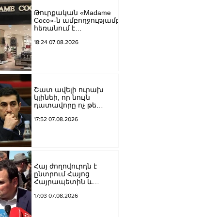
եկեղեցին իրենց
Թուրքական «Madame
կամքին
Coco»-ն ամբողջությամբ
հպատակեցնելու
հեռանում է
համար․ Վեհափառ
Ռուսաստանից․
Հայրապետ
18:24 07.08.2026
կփակվի 29 խանութ
Շատ ավելի ուրախ
կլինեի, որ նույն
դատավորը ոչ թե
բացարկ հայտներ, այլ
17:52 07.08.2026
կարճեր քրեական
գործը. Լևոն Քոչարյան
Հայ ժողովուրդն է
ընտրում Հայոց
Հայրապետին և
հեռացնելու
17:03 07.08.2026
ընթացակարգ չկա, չի էլ
կարող աշխարհիկ
մարդը. Նարեկ