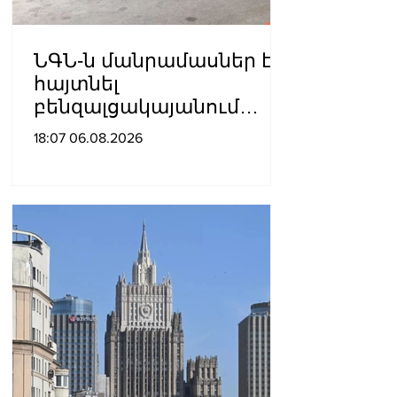
ՆԳՆ-ն մանրամասներ է
հայտնել
բենզալցակայանում
տեղի ունեցած
18:07 06.08.2026
պայթյունից