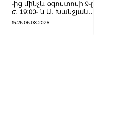
-ից մինչև օգոստոսի 9-ը՝
ժ. 19:00- ն Ա. Խանջյան
փողոցի
15:26 06.08.2026
Մանկավարժական
համալսարանին հարող
ուղետարը մինչև Տ. Մեծի
պողոտա խաչմերուկը
երթևեկության համար
փակ է լինելու
Իշխանության
գործողությունները