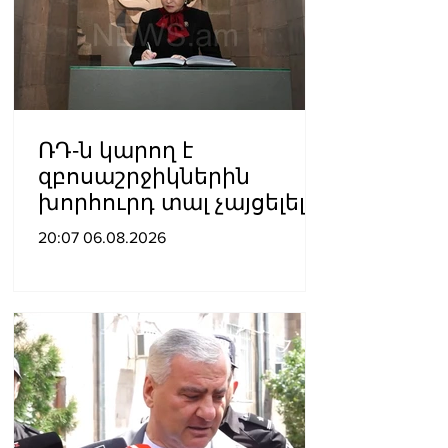
ՌԴ-ն կարող է
զբոսաշրջիկներին
խորհուրդ տալ չայցելել
Հայաստան՝
20:07 06.08.2026
ռուսաստանցիների
ձերբակալությունների
պատճառով.
Մատվիենկո