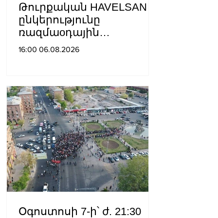
Թուրքական HAVELSAN
ընկերությունը
ռազմաoդային
գործողությունների
16:00 06.08.2026
կառավարման
համակարգ է փոխանցել
Ադրբեջանին
Օգոստոսի 7-ի՝ ժ. 21:30