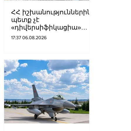
ՀՀ իշխանություններին
պետք չէ
«դիվերսիֆիկացիա»
բառի ետևում թաքցնել
17:37 06.08.2026
շրջադարձը դեպի ՌԴ-ին
թշնամաբար
տրամադրված ԵՄ․ ՌԴ
ԱԳՆ