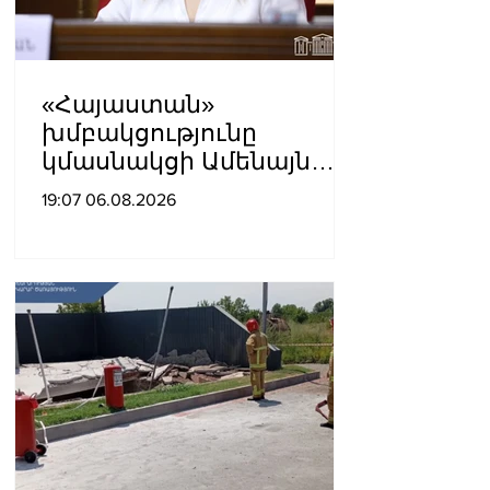
«Հայաստան»
խմբակցությունը
կմասնակցի Ամենայն
Հայոց Կաթողիկոսի
19:07 06.08.2026
դատավարությանը․
Աննա Գրիգորյան