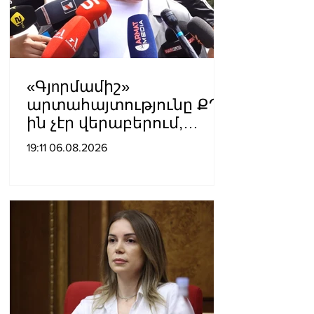
«Գյnրմամիշ»
արտահայտությունը ՔՊ-
ին չէր վերաբերում,
ինձնից բիզնես
19:11 06.08.2026
խլnղներին էր
վերաբերում․ Սամվել
Կարապետյան