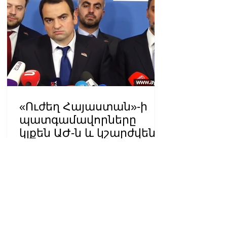
«Ուժեղ Հայաստան»-ի
պատգամավորները
կլքեն ԱԺ-ն և կշարժվեն
դեպի Էջմիածին
09:49 07.08.2026