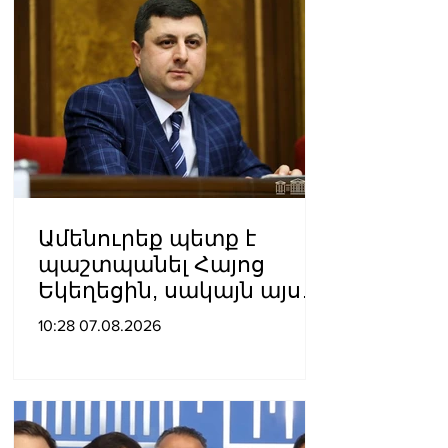
Ամենուրեք պետք է
պաշտպանել Հայոց
Եկեղեցին, սակայն այս
ամենին վերջ տալու,
10:28 07.08.2026
հանդարտվելու և
խաղաղվելու
ճանապարհն
իշխանափոխությունն է.
Տիգրան Աբրահամյան