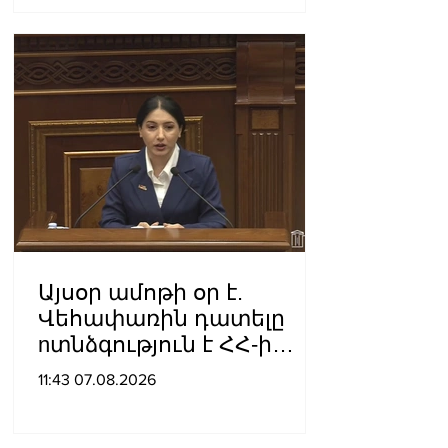
բազմաթիվ ահազանգեր
է ստացել. նյութերը
փոխանցվել են
քննչական բաժին
Այսօր ամոթի օր է.
Վեհափառին դատելը
nտնձգություն է ՀՀ-ի
Սահանադրության
11:43 07.08.2026
նկատմամբ. Մարիաննա
Ղահրամանյան