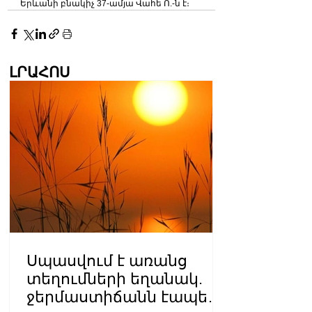
Երևանի բնակիչ 37-ամյա Վահե Ո.-ն է։
ԼՐԱՀՈՍ
Սպասվում է առանց
տեղումների եղանակ.
ջերմաստիճանն էապես