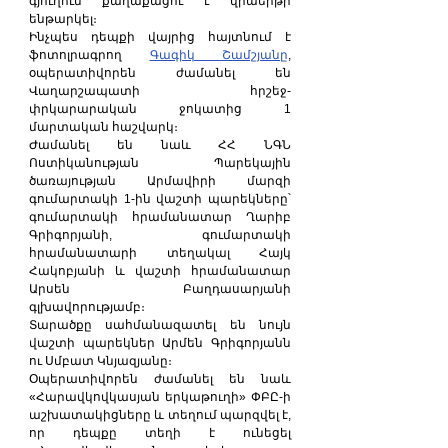
գյուղում քաղաքացու է վրաերթի 
ենթարկել։
Ինչպես դեպքի վայրից հայտնում է 
ֆոտոլրագրող 
Գագիկ Շամշյանը
, 
օպերատիվորեն ժամանել են 
Վաղարշապատի հրշեջ-
փրկարարական ջոկատից 1 
մարտական հաշվարկ։
Ժամանել են նաև ՀՀ ՆԳՆ 
Ոստիկանության Պարեկային 
ծառայության Արմավիրի մարզի 
գումարտակի 1-ին վաշտի պարեկները՝ 
գումարտակի հրամանատար Ղարիբ 
Գրիգորյանի, գումարտակի 
հրամանատարի տեղակալ Հայկ 
Հակոբյանի և վաշտի հրամանատար 
Արսեն Բաղդասարյանի 
գլխավորությամբ։
Տարածքը սահմանազատել են նույն 
վաշտի պարեկներ Արմեն Գրիգորյանն 
ու Սմբատ Կնյազյանը։
Օպերատիվորեն ժամանել են նաև 
«Հարավկովկասյան երկաթուղի» ՓԲԸ-ի 
աշխատակիցները և տեղում պարզվել է, 
որ դեպքը տեղի է ունեցել 