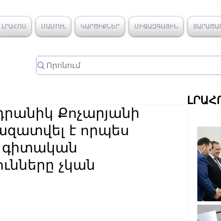
ԼՐԱՀՈՍ
ՄԱՄՈՒԼ
ԿԱՐԾԻՔՆԵՐ
ՄԻՋԱԶԳԱՅԻՆ
ՏԱՐԱԾԱ
ԼՐԱՀ
նդրանիկ Քոչարյանի
ազատվել է որպես
ց գիտական
ւնները չկան