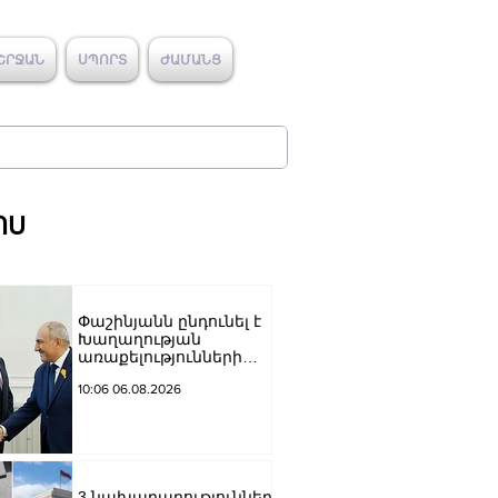
ՇՐՋԱՆ
ՍՊՈՐՏ
ԺԱՄԱՆՑ
ՈՍ
Փաշինյանն ընդունել է
Խաղաղության
առաքելությունների
հարցերով ԱՄՆ հատուկ
10:06 06.08.2026
բանագնացի ավագ
խորհրդական Արյե
Լայթսթոունին և
Կոնստանտին
Սոկոլովին
3 նախարարություններ