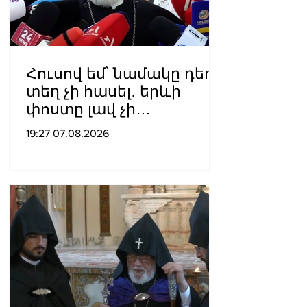
Հուսով եմ՝ նամակը դեռ
տեղ չի հասել․ երևի
փոստը լավ չի
աշխատում․ Նաթան
19:27 07.08.2026
արքեպիսկոպոս
Հովհաննիսյանը՝ Պոլսո
պատրիարքի լռության
մասին