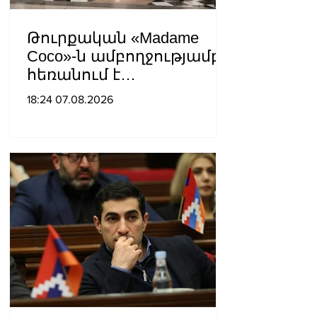
Թուրքական «Madame
Coco»-ն ամբողջությամբ
հեռանում է
Ռուսաստանից․ կփակվի
18:24 07.08.2026
29 խանութ