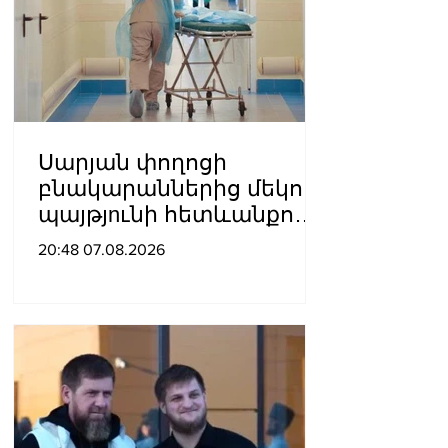
Սարյան փողոցի
բնակարաններից մեկում
պայթյnւնի հետևանքով
55-ամյա տղամարդը
20:48 07.08.2026
այրվшծքներով
տեղափոխվել է
հիվանդանոց