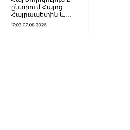
ընտրում Հայոց
Հայրապետին և
հեռացնելու
17:03 07.08.2026
ընթացակարգ չկա, չի էլ
կարող աշխարհիկ
մարդը. Նարեկ
Կարապետյան
«Երկար կյանք տուր
Հայրապետին, երկար