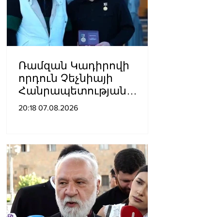
Ռամզան Կադիրովի
որդուն Չեչնիայի
Հանրապետության
հերոսի կոչում են
20:18 07.08.2026
շնորհել