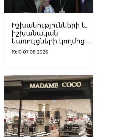
Իշխանությունների և
իշխանական
կառույցների կողմից
քայլեր են ձեռնարկվում
19:10 07.08.2026
եկեղեցու
հեղինակությունը
վնասելու,
ինքնավարությունը
սահմանափակելու, և
եկեղեցին իրենց կամքին
հպատակեցնելու
համար․ Վեհափառ
Հայրապետ