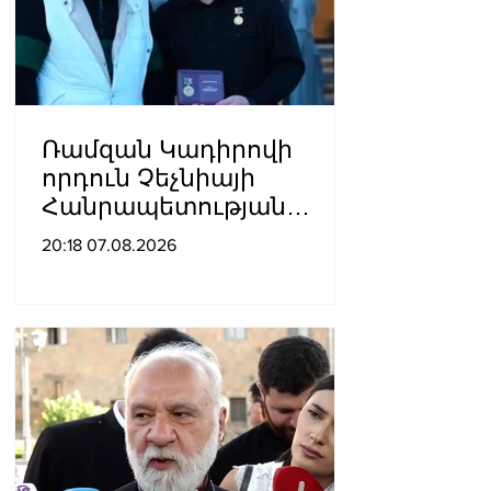
Ռամզան Կադիրովի
որդուն Չեչնիայի
Հանրապետության
հերոսի կոչում են
20:18 07.08.2026
շնորհել