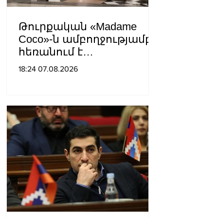
Թուրքական «Madame
Coco»-ն ամբողջությամբ
հեռանում է
Ռուսաստանից․ կփակվի
18:24 07.08.2026
29 խանութ