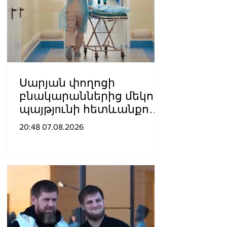
Սարյան փողոցի
բնակարաններից մեկում
պայթյnւնի հետևանքով
55-ամյա տղամարդը
20:48 07.08.2026
այրվшծքներով
տեղափոխվել է
հիվանդանոց