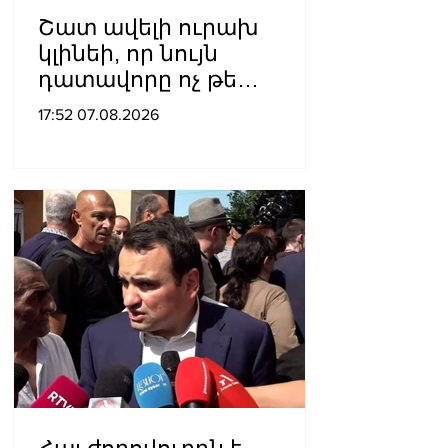
Շատ ավելի ուրախ
կլինեի, որ նույն
դատավորը ոչ թե
բացարկ հայտներ, այլ
17:52 07.08.2026
կարճեր քրեական գործը.
Լևոն Քոչարյան