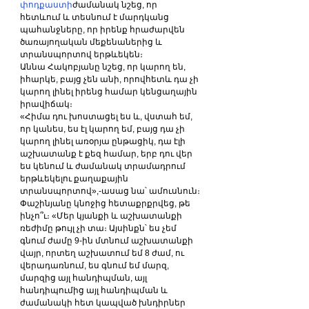
փոդքաստի
ժամանակ նշեց, որ 
հետևում և տեսնում է մարդկանց 
պահանջները, որ իրենք հրաժարվեն 
ծառայողական մեքենաներից և 
տրանսպորտով երթևեկեն։
Աննա Հակոբյանը նշեց, որ կարող են, 
իհարկե, բայց չեն անի, որովհետև դա չի 
կարող լինել իրենց համար կենցաղային 
իրավիճակ։
«Հիմա դու խոստացել ես և, վստահ եմ, 
որ կանես, ես էլ կարող եմ, բայց դա չի 
կարող լինել առօրյա ընթացիկ, դա էլի 
աշխատանք է քեզ համար, երբ դու վեր 
ես կենում և ժամանակ տրամադրում 
երթևեկելու քաղաքային 
տրանսպորտով»,-ասաց նա՝ ամուսնուն։
Փաշինյանը կնոջից հետաքրքրվեց, թե 
ինչո՞ւ։ «Մեր կյանքի և աշխատանքի 
ռեժիմը թույլ չի տա։ Այսինքն՝ ես չեմ 
գնում ժամը 9-ին մտնում աշխատանքի 
վայր, որտեղ աշխատում եմ 8 ժամ, ու 
վերադառնում, ես գնում եմ մարզ, 
մարզից այլ հանդիպման, այլ 
հանդիպումից այլ հանդիպման և 
ժամանակի հետ կապված խնդիրներ 