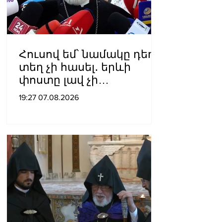
Հուսով եմ՝ նամակը դեռ
տեղ չի հասել․ երևի
փոստը լավ չի
աշխատում․ Նաթան
19:27 07.08.2026
արքեպիսկոպոս
Հովհաննիսյանը՝ Պոլսո
պատրիարքի լռության
մասին