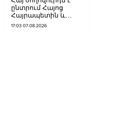
Հայ ժողովուրդն է
ընտրում Հայոց
Հայրապետին և
հեռացնելու
17:03 07.08.2026
ընթացակարգ չկա, չի էլ
կարող աշխարհիկ
մարդը. Նարեկ
Կարապետյան
«Երկար կյանք տուր
Հայրապետին, երկար