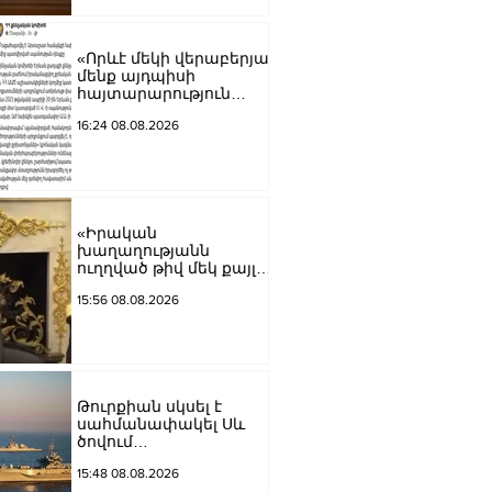
«Որևէ մեկի վերաբերյալ
մենք այդպիսի
հայտարարություն
չպետք է ունենանք»․
16:24 08.08.2026
Քրիստինե Վարդանյան
«Իրական
խաղաղությանն
ուղղված թիվ մեկ քայլը
պետք է լիներ մեր բոլոր
15:56 08.08.2026
գերիների ազատ
արձակումը»․ Տաթևիկ
Հայրապետյան
Թուրքիան սկսել է
սահմանափակել Սև
ծովում
նավագնացությունը
15:48 08.08.2026