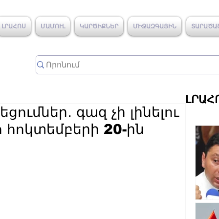
ԼՐԱՀՈՍ
ՄԱՄՈՒԼ
ԿԱՐԾԻՔՆԵՐ
ՄԻՋԱԶԳԱՅԻՆ
ՏԱՐԱԾԱ
ԼՐԱՀ
ցումներ․ գազ չի լինելու
 հոկտեմբերի 20-ին