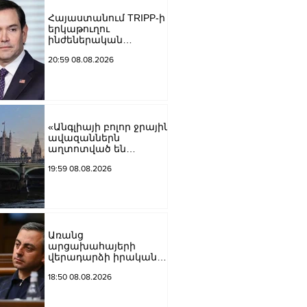
Հայաստանում TRIPP-ի
երկաթուղու
ինժեներական
ուսումնասիրություններ
20:59 08.08.2026
ն արդեն սկսվել են.
Ռուբիո
«Անգլիայի բոլոր ջրային
ավազաններն
աղտոտված են
թունավոր քիմիական
19:59 08.08.2026
նյութերով»․ Լևոն
Ազիզյան
Առանց
արցախահայերի
վերադարձի իրական
խաղաղություն չի
18:50 08.08.2026
կարող լինել․
Սաղաթելյան