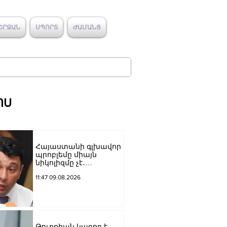
ՇՐՋԱՆ
ՍՊՈՐՏ
ԺԱՄԱՆՑ
ՈՍ
Հայաստանի գլխավոր
պրոբլեմը միայն
նիկոլիզմը չէ․
Շարմազանով
11:47 09.08.2026
Թուրքիան կարող է