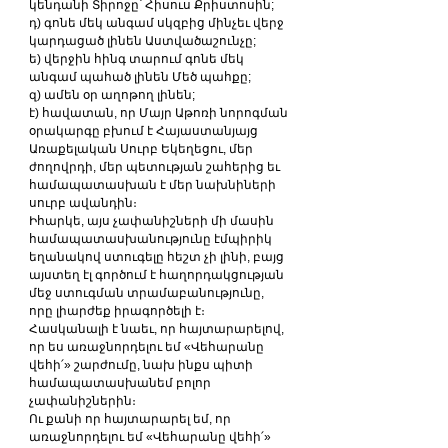
կենդանի Տիրոջը՝ Հիսուս Քրիստոսին;
դ) գոնե մեկ անգամ սկզբից մինչեւ վերջ 
կարդացած լինեն Աստվածաշունչը;
ե) վերջին հինգ տարում գոնե մեկ 
անգամ պահած լինեն Մեծ պահքը;
զ) ամեն օր աղոթող լինեն;
է) հավատան, որ Մայր Աթոռի նորոգման 
օրակարգը բխում է Հայաստանյայց 
Առաքելական Սուրբ Եկեղեցու, մեր 
ժողովրդի, մեր պետության շահերից եւ 
համապատասխան է մեր նախնիների 
սուրբ ավանդին։
Իհարկե, այս չափանիշների մի մասին 
համապատասխանությունը էմպիրիկ 
եղանակով ստուգելը հեշտ չի լինի, բայց 
այստեղ էլ գործում է հաղորդակցության 
մեջ ստուգման տրամաբանությունը, 
որը լիարժեք իրագործելի է։
Հասկանալի է նաեւ, որ հայտարարելով, 
որ ես առաջնորդելու եմ «Վեհարանը 
վեհի՛» շարժումը, նախ ինքս պիտի 
համապատասխանեմ բոլոր 
չափանիշներին։
Ու քանի որ հայտարարել եմ, որ 
առաջնորդելու եմ «Վեհարանը վեհի՛» 