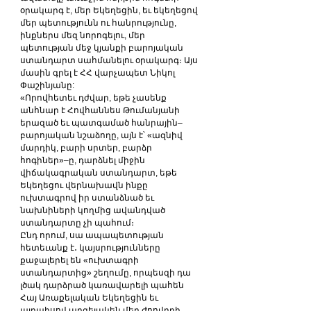
օրակարգ է, մեր Եկեղեցին, եւ եկեղեցով 
մեր պետությունն ու հանրությունը, 
ինքներս մեզ նորոգելու, մեր 
պետության մեջ կյանքի բարոյական 
ստանդարտ սահմանելու օրակարգ։ Այս 
մասին գրել է ՀՀ վարչապետ Նիկոլ 
Փաշինյանը:
«Որովհետեւ դժվար, եթե չասենք 
անհնար է Հովհաննես Թումանյանի 
երազած եւ պատգամած հանրային–
բարոյական նշաձողը, այն է՝ «ազնիվ 
մարդիկ, բարի սրտեր, բարձր 
հոգիներ»–ը, դարձնել միջին 
վիճակագրական ստանդարտ, եթե 
Եկեղեցու վերնախավն ինքը 
ուխտագրով իր ստանձնած եւ 
նախնիների կողմից ավանդված 
ստանդարտը չի պահում։
Ընդ որում, սա ապապետության 
հետեւանք է․ կայսրությունները 
քաջալերել են «ուխտագրի 
ստանդարտից» շեղումը, որպեսզի դա 
լծակ դարձրած կառավարելի պահեն 
Հայ Առաքելական Եկեղեցին եւ 
այդպիսով արգելակեն մեր ժոովրդի 