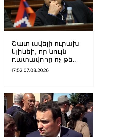
Շատ ավելի ուրախ
կլինեի, որ նույն
դատավորը ոչ թե
բացարկ հայտներ, այլ
17:52 07.08.2026
կարճեր քրեական գործը.
Լևոն Քոչարյան