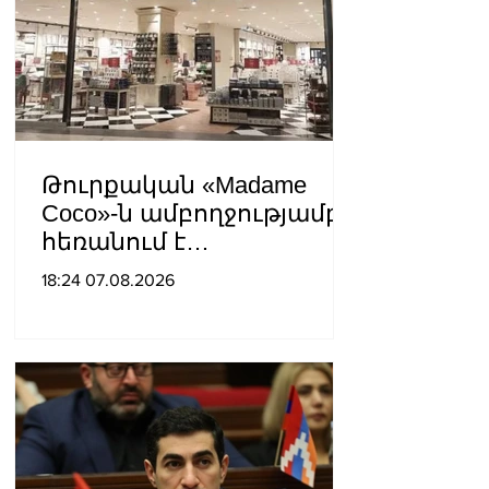
հպատակեցնելու
համար․ Վեհափառ
Հայրապետ
Թուրքական «Madame
Coco»-ն ամբողջությամբ
հեռանում է
Ռուսաստանից․ կփակվի
18:24 07.08.2026
29 խանութ