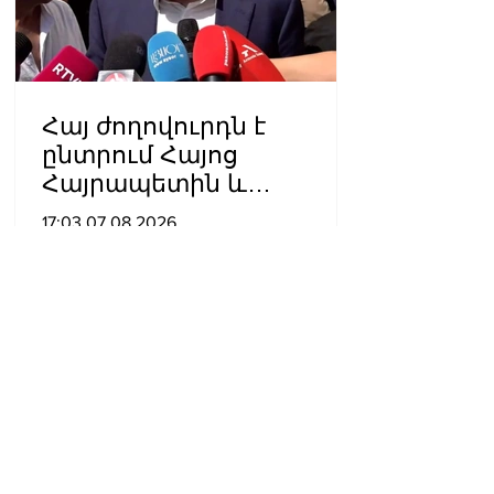
Հայ ժողովուրդն է
ընտրում Հայոց
Հայրապետին և
հեռացնելու
17:03 07.08.2026
ընթացակարգ չկա, չի էլ
կարող աշխարհիկ
մարդը. Նարեկ
Կարապետյան