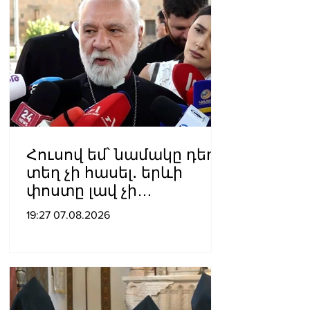
Հուսով եմ՝ նամակը դեռ
տեղ չի հասել․ երևի
փոստը լավ չի
աշխատում․ Նաթան
19:27 07.08.2026
արքեպիսկոպոս
Հովհաննիսյանը՝ Պոլսո
պատրիարքի լռության
մասին