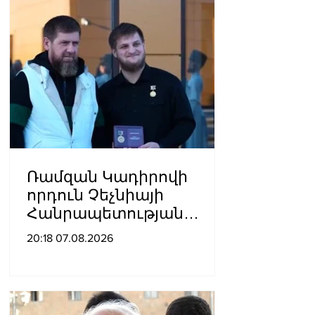
Ռամզան Կադիրովի
որդուն Չեչնիայի
Հանրապետության
հերոսի կոչում են
20:18 07.08.2026
շնորհել