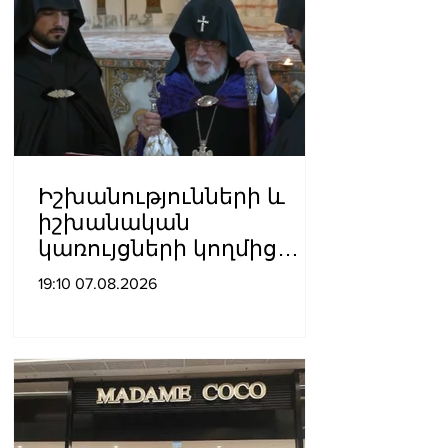
Իշխանությունների և
իշխանական
կառույցների կողմից
քայլեր են ձեռնարկվում
19:10 07.08.2026
եկեղեցու
հեղինակությունը
վնասելու,
ինքնավարությունը
սահմանափակելու, և
եկեղեցին իրենց կամքին