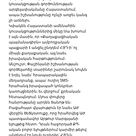
կուսակցության գործունեության 
արգելափակմանը Հայաստանում, 
ապա իշխանությունը ոչնչի առջեւ կանգ 
չի առնելու:
Կփակեն Հայաստանի ամենահին 
կուսակցություններից մեկը:Սա խոսում 
է այն մասին, որ «Քաղաքացիական 
պայմանագիրն» ամբողջական 
պայքարի է անցել ընդդեմ ՀՅԴ-ի՝ ոչ 
միայն քաղաքական, այլ նաեւ 
իրավական հարթությունում։
Անշուշտ, Փաշինյանի իշխանության 
գործելաոճը տարիներ շարունակ նույնն 
է եղել. նախ՝ հրապարակային 
մեղադրանք, ապա՝ ուղիղ SMS-
հրահանգ իրավապահ կոնկրետ 
կառույցներին, եւ վերջում՝ քրեական 
հետապնդում։ Մյուս փուլերը 
հանրությանը արդեն ծանոթ են։
Բացահայտ վկայություն էր նաեւ ԱԺ 
վերջին ծեծկռտուքը, որը հրահրվեց ԱԺ 
պատգամավոր Արթուր Սարգսյանի 
ելույթից հետո։ Դրան հաջորդած ՔՊ-
ական բոլոր ելույթներում կարմիր թելով 
անցնում էր նույն ուղերձը՝ ՀՅԴ-ն, 