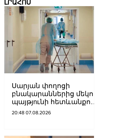
ԼՐԱՀՈՍ
Սարյան փողոցի
բնակարաններից մեկում
պայթյnւնի հետևանքով
55-ամյա տղամարդը
20:48 07.08.2026
այրվшծքներով
տեղափոխվել է
հիվանդանոց