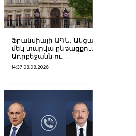
Ֆրանսիայի ԱԳՆ․ Անցած
մեկ տարվա ընթացքում
Ադրբեջանն ու
Հայաստանը
14:37 08.08.2026
խաղաղությունը
դարձրել են շոշափելի