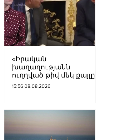
«Իրական
խաղաղությանն
ուղղված թիվ մեկ քայլը
պետք է լիներ մեր բոլոր
15:56 08.08.2026
գերիների ազատ
արձակումը»․ Տաթևիկ
Հայրապետյան