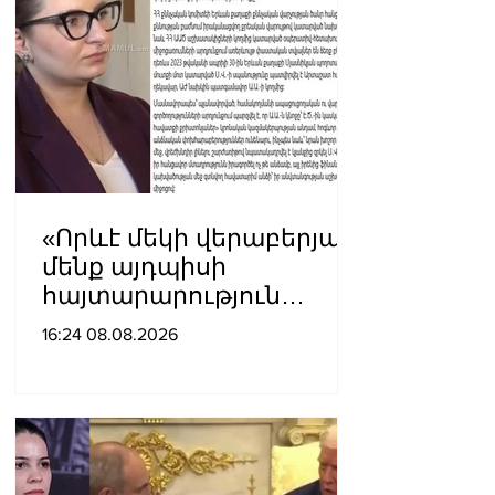
«Որևէ մեկի վերաբերյալ
մենք այդպիսի
հայտարարություն
չպետք է ունենանք»․
16:24 08.08.2026
Քրիստինե Վարդանյան