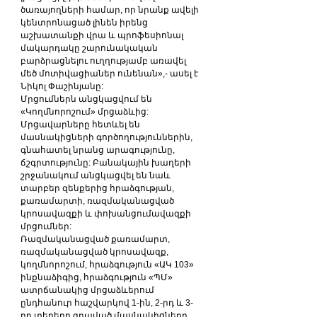
ծառայողների համար, որ նրանք ավելի 
կենտրոնացած լինեն իրենց 
աշխատանքի վրա և պրոֆեսիոնալ 
մակարդակը շարունակական 
բարձրացնելու ուղղությամբ առավել 
մեծ մոտիվացիաներ ունենան»,- ասել է 
Նիկոլ Փաշինյանը:
Մրցումներն անցկացվում են 
«Կողմնորոշում» մրցաձևից: 
Մրցավարները հետևել են 
մասնակիցների գործողություններին, 
գնահատել նրանց արագությունը, 
ճշգրտությունը: Բանակային խաղերի 
շրջանակում անցկացվել են նաև 
տարբեր զենքերից հրաձգության, 
քառամարտի, ռազմականացված 
կրոսավազքի և փոխանցումավազքի 
մրցումներ:
Ռազմականացված քառամարտ, 
ռազմականացված կրոսավազք, 
կողմնորոշում, հրաձգություն «ԱԿ 103» 
ինքնաձիգից, հրաձգություն «ՊՄ» 
ատրճանակից մրցաձևերում 
ընդհանուր հաշվարկով 1-ին, 2-րդ և 3-
րդ տեղերը գրաված մասնակիցները 