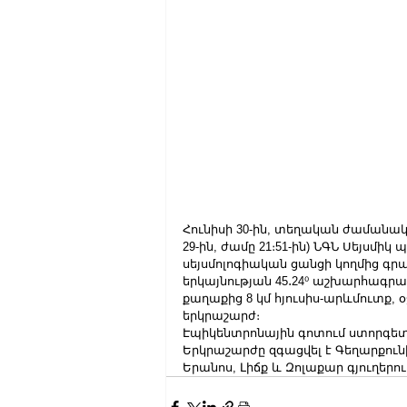
Հունիսի 30-ին, տեղական ժամանակո
29-ին, ժամը 21։51-ին) ՆԳՆ Սեյսմ
սեյսմոլոգիական ցանցի կողմից գրան
երկայնության 45․24⁰ աշխարհագր
քաղաքից 8 կմ հյուսիս-արևմուտք, օ
երկրաշարժ։
Էպիկենտրոնային գոտում ստորգետնյ
Երկրաշարժը զգացվել է Գեղարքուն
Երանոս, Լիճք և Զոլաքար գյուղերում