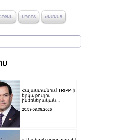
ՇՐՋԱՆ
ՍՊՈՐՏ
ԺԱՄԱՆՑ
ՈՍ
Հայաստանում TRIPP-ի
երկաթուղու
ինժեներական
ուսումնասիրություններ
20:59 08.08.2026
ն արդեն սկսվել են.
Ռուբիո
«Անգլիայի բոլոր ջրային