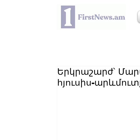
Երկրաշարժ՝ Մար
հյուսիս-արևմուտ