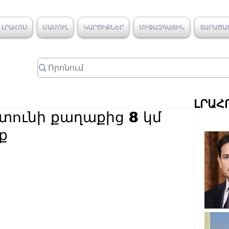
ԼՐԱՀՈՍ
ՄԱՄՈՒԼ
ԿԱՐԾԻՔՆԵՐ
ՄԻՋԱԶԳԱՅԻՆ
ՏԱՐԱԾԱ
ԼՐԱՀ
տունի քաղաքից 8 կմ
ք