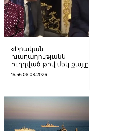
«Իրական
խաղաղությանն
ուղղված թիվ մեկ քայլը
պետք է լիներ մեր բոլոր
15:56 08.08.2026
գերիների ազատ
արձակումը»․ Տաթևիկ
Հայրապետյան