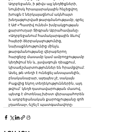
Ադրբեջանն, ի թիվս այլ կեղծիքների, 
նույնիսկ հրապարակային հնչեցվող 
խոսքն է ներկայացնում ակնհայտ 
խեղաթյուրված թարգմանությամբ, գրել 
է ԱԺ «Պատիվ ունեմ» խմբակցության 
քարտուղար Տիգրան Աբրահամյանը։
«Ադրբեջանում համակարգային ձևով` 
հայերի ձերբակալությունից, 
նախաքննությունից մինչև 
թարգմանությանը վերաբերող 
հարցերը մասամբ կամ ամբողջությամբ 
կեղծվում են և, լավագույն դեպքում, 
կիսաճշմարտություններ են հրամցվում:
Ասել, թե տեղի է ունեցել անսպասելին, 
բնականաբար, այդպես չէ, սակայն 
Բաքվից եկող տեղեկություններին, այդ 
թվում` կեղծ դատավարության մասով, 
պետք է մոտենալ խիստ վերապահորեն 
և ադրբեջանական քարոզչությանը զոհ 
չդառնալ»,-նշել է պատգամավորը։