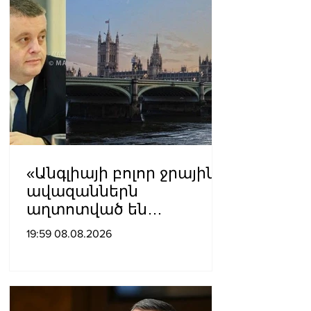
«Անգլիայի բոլոր ջրային
ավազաններն
աղտոտված են
թունավոր քիմիական
19:59 08.08.2026
նյութերով»․ Լևոն
Ազիզյան