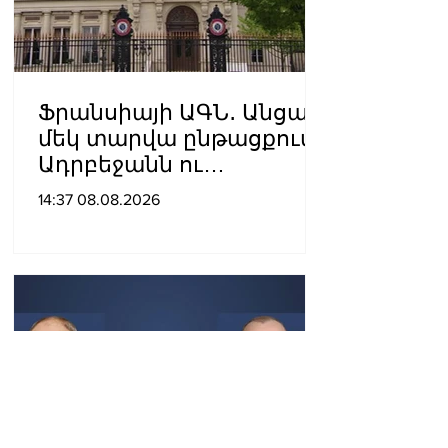
Ֆրանսիայի ԱԳՆ․ Անցած
մեկ տարվա ընթացքում
Ադրբեջանն ու
Հայաստանը
14:37 08.08.2026
խաղաղությունը
դարձրել են շոշափելի