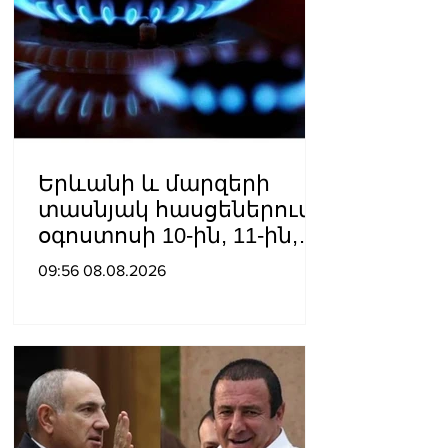
Երևանի և մարզերի
տասնյակ հասցեներում
օգոստոսի 10-ին, 11-ին,
12-ին և 13-ին գազ չի
09:56 08.08.2026
լինելու