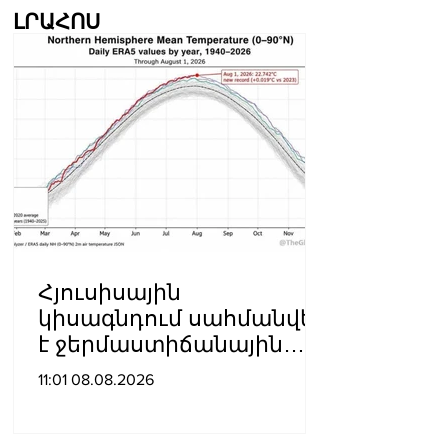
ԼՐԱՀՈՍ
Հյուսիսային
կիսագնդում սահմանվել
է ջերմաստիճանային
նոր ռեկորդ․ Լևոն
11:01 08.08.2026
Ազիզյան