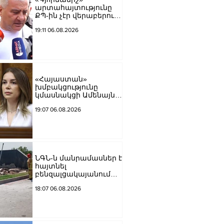
արտահայտությունը
ՔՊ-ին չէր վերաբերում,
ինձնից բիզնես
19:11 06.08.2026
խլnղներին էր
վերաբերում․ Սամվել
Կարապետյան
«Հայաստան»
խմբակցությունը
կմասնակցի Ամենայն
Հայոց Կաթողիկոսի
19:07 06.08.2026
դատավարությանը․
Աննա Գրիգորյան
ՆԳՆ-ն մանրամասներ է
հայտնել
բենզալցակայանում
տեղի ունեցած
18:07 06.08.2026
պայթյունից