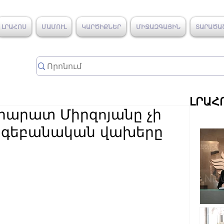
ԼՐԱՀՈՍ
ՄԱՄՈՒԼ
ԿԱՐԾԻՔՆԵՐ
ՄԻՋԱԶԳԱՅԻՆ
ՏԱՐԱԾԱ
ԼՐԱՀ
րարատ Միրզոյանը չի
ոգեբանական վախերը