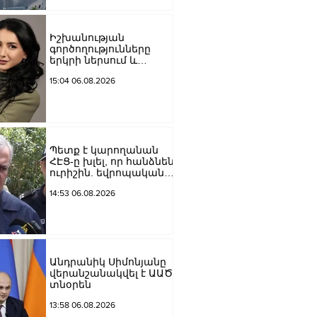
Մեծի պողոտա
խաչմերուկը
երթևեկության համար
Իշխանության
փակ է լինելու
գործողությունները
երկրի ներսում և
արտաքին ճակատում
15:04 06.08.2026
դրանց
բացակայությունը կամ
առնվազն, ոչ բավարար
լինելը, ամրապնդում են
խորքային
մտահոգությունները
Պետք է կարողանան
պետականության,
ՀԷՑ-ը խլել, որ հանձնեն
ազգային արժեքների և
ուրիշին. եվրոպական
արդարու
դատարաններում քայլ-
14:53 06.08.2026
քայլ գնում ենք առաջ.
Կարապետյան
Անդրանիկ Սիմոնյանը
վերանշանակվել է ԱԱԾ
տնօրեն
13:58 06.08.2026