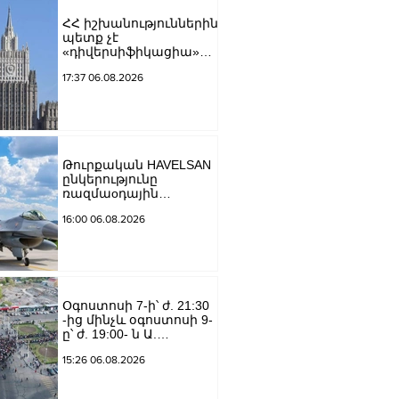
ՀՀ իշխանություններին
պետք չէ
«դիվերսիֆիկացիա»
բառի ետևում թաքցնել
17:37 06.08.2026
շրջադարձը դեպի ՌԴ-
ին թշնամաբար
տրամադրված ԵՄ․ ՌԴ
ԱԳՆ
Թուրքական HAVELSAN
ընկերությունը
ռազմաoդային
գործողությունների
16:00 06.08.2026
կառավարման
համակարգ է
փոխանցել
Ադրբեջանին
Օգոստոսի 7-ի՝ ժ. 21:30
-ից մինչև օգոստոսի 9-
ը՝ ժ. 19:00- ն Ա.
Խանջյան փողոցի
15:26 06.08.2026
Մանկավարժական
համալսարանին հարող
ուղետարը մինչև Տ.