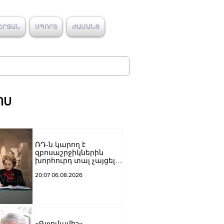
ՇՐՋԱՆ
ՍՊՈՐՏ
ԺԱՄԱՆՑ
ՈՍ
ՌԴ-ն կարող է
զբոսաշրջիկներին
խորհուրդ տալ չայցելել
Հայաստան՝
20:07 06.08.2026
ռուսաստանցիների
ձերբակալությունների
պատճառով.
Մատվիենկո
«Գյnրմամիշ»