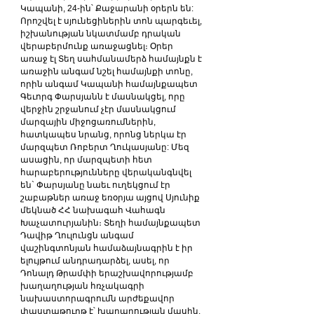
Կապանի, 24-ին՝ Քաջարանի օրերն են: 
Որոշվել է սյունեցիներին տոն պարգեւել, 
իշխանության նկատմամբ դրական 
վերաբերմունք առաջացնել։ Օրեր 
առաջ էլ Տեղ սահմանամերձ համայնքն է 
առաջին անգամ նշել համայնքի տոնը, 
որին անգամ Կապանի համայնքապետ 
Գեւորգ Փարսյանն է մասնակցել, որը 
վերջին շրջանում չէր մասնակցում 
մարզային միջոցառումներին, 
հատկապես նրանց, որոնց ներկա էր 
մարզպետ Ռոբերտ Ղուկասյանը: Մեզ 
ասացին, որ մարզպետի հետ 
հարաբերությունները վերականգնվել 
են` Փարսյանը նաեւ ուղեկցում էր 
շաբաթներ առաջ եռօրյա այցով Սյունիք 
մեկնած ՀՀ նախագահ Վահագն 
Խաչատուրյանին։ Տեղի համայնքապետ 
Դավիթ Ղուլունցն անգամ 
վաշինգտոնյան համաձայնագրին է իր 
ելույթում անդրադարձել, ասել, որ 
Դոնալդ Թրամփի երաշխավորությամբ 
խաղաղության հռչակագրի 
նախաստորագրումն արժեքավոր 
փաստաթուղթ է՝ խաղաղության մասին, 