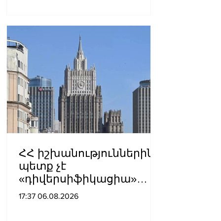
ՀՀ իշխանություններին
պետք չէ
«դիվերսիֆիկացիա»
բառի ետևում թաքցնել
17:37 06.08.2026
շրջադարձը դեպի ՌԴ-ին
թշնամաբար