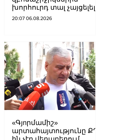
խորհուրդ տալ չայցելել
Հայաստան՝
20:07 06.08.2026
ռուսաստանցիների
ձերբակալությունների
պատճառով.
Մատվիենկո
«Գյnրմամիշ»
արտահայտությունը ՔՊ-
ին չէր վերաբերում,