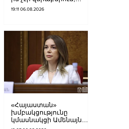
ինձնից բիզնես
19:11 06.08.2026
խլnղներին էր
վերաբերում․ Սամվել
Կարապետյան
«Հայաստան»
խմբակցությունը
կմասնակցի Ամենայն
Հայոց Կաթողիկոսի