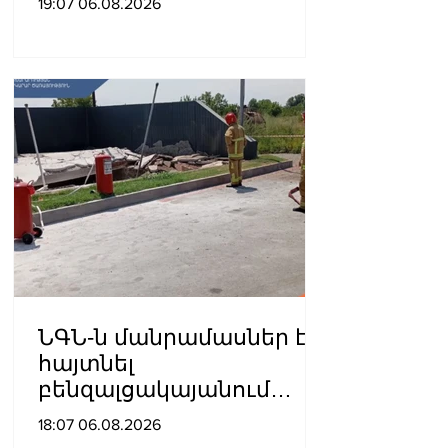
19:07 06.08.2026
դատավարությանը․
Աննա Գրիգորյան
ՆԳՆ-ն մանրամասներ է
հայտնել
բենզալցակայանում
տեղի ունեցած
18:07 06.08.2026
պայթյունից