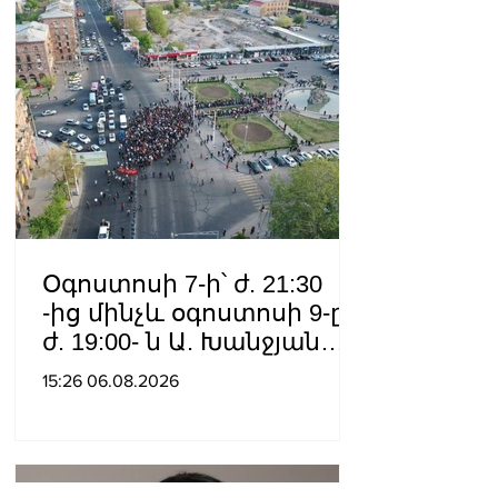
Օգոստոսի 7-ի՝ ժ. 21:30
-ից մինչև օգոստոսի 9-ը՝
ժ. 19:00- ն Ա. Խանջյան
փողոցի
15:26 06.08.2026
Մանկավարժական
համալսարանին հարող
ուղետարը մինչև Տ. Մեծի
պողոտա խաչմերուկը