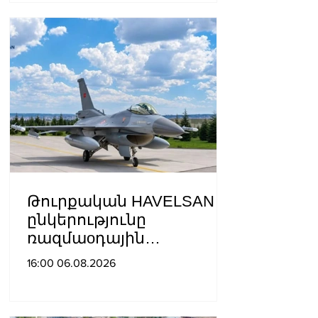
տրամադրված ԵՄ․ ՌԴ
ԱԳՆ
Թուրքական HAVELSAN
ընկերությունը
ռազմաoդային
գործողությունների
16:00 06.08.2026
կառավարման
համակարգ է փոխանցել
Ադրբեջանին