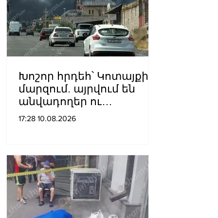
Խոշոր հրդեհ՝ Կոտայքի
մարզում. այրվում են
անվադողեր ու
խոտածածկ տարածք
17:28 10.08.2026