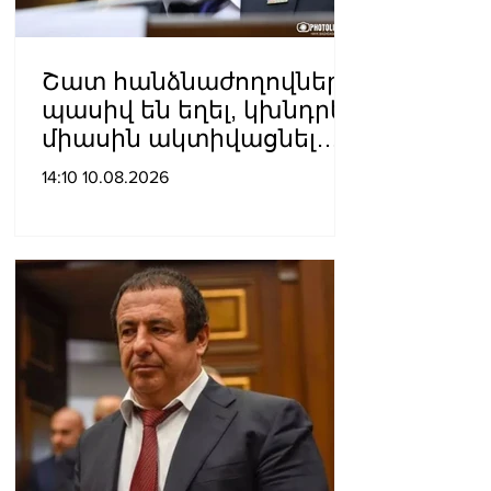
Շատ հանձնաժողովներ
պասիվ են եղել, կխնդրեմ
միասին ակտիվացնել
հանձնաժողովների
14:10 10.08.2026
գործիքակազմը.
Կարապետյան