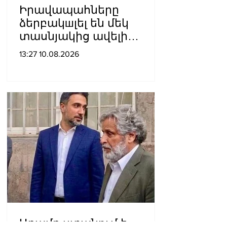
Իրավապահները
ձերբակшլել են մեկ
տասնյակից ավելի
անձանց․
13:27 10.08.2026
մանրամասներ`
Դաշտավան գյուղում
կատարված
խուլիգանnւթյունից
Արամը ստանում է