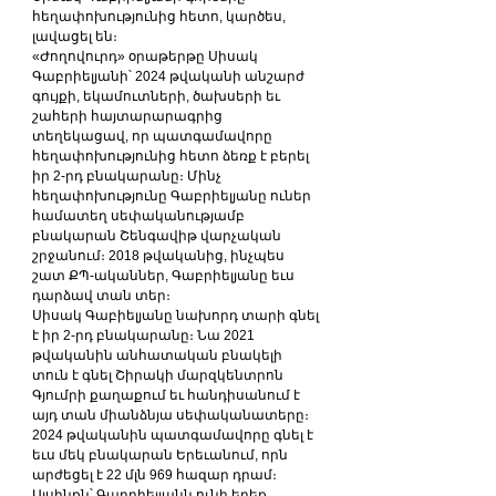
հեղափոխությունից հետո, կարծես, 
լավացել են։
«Ժողովուրդ» օրաթերթը Սիսակ 
Գաբրիելյանի՝ 2024 թվականի անշարժ 
գույքի, եկամուտների, ծախսերի եւ 
շահերի հայտարարագրից 
տեղեկացավ, որ պատգամավորը 
հեղափոխությունից հետո ձեռք է բերել 
իր 2-րդ բնակարանը։ Մինչ 
հեղափոխությունը Գաբրիելյանը ուներ 
համատեղ սեփականությամբ 
բնակարան Շենգավիթ վարչական 
շրջանում։ 2018 թվականից, ինչպես 
շատ ՔՊ-ականներ, Գաբրիելյանը եւս 
դարձավ տան տեր։
Սիսակ Գաբիելյանը նախորդ տարի գնել 
է իր 2-րդ բնակարանը։ Նա 2021 
թվականին անհատական բնակելի 
տուն է գնել Շիրակի մարզկենտրոն 
Գյումրի քաղաքում եւ հանդիսանում է 
այդ տան միանձնյա սեփականատերը։ 
2024 թվականին պատգամավորը գնել է 
եւս մեկ բնակարան Երեւանում, որն 
արժեցել է 22 մլն 969 հազար դրամ։
Այսինքն՝ Գաբրիելյանն ունի երեք 