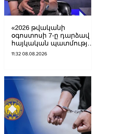
«2026 թվականի
օգոստոսի 7-ը դարձավ
հայկական պատմության
ամենախայտառակ
11:32 08.08.2026
էջերից մեկը»․ Արման
Աբովյան