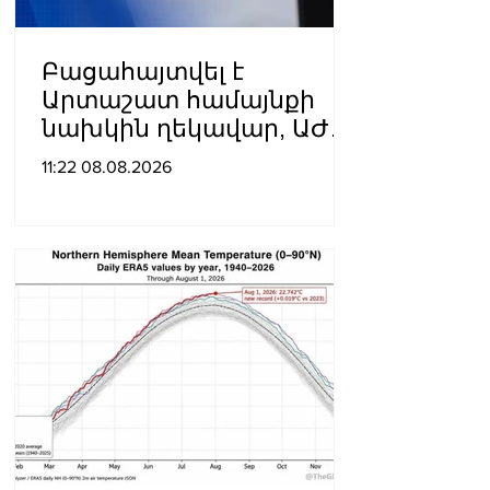
Բացահայտվել է
Արտաշատ համայնքի
նախկին ղեկավար, ԱԺ
նախկին պատգամավոր
11:22 08.08.2026
Ա.Ա.-ի կողմից
պատվիրված
սպանության դեպքը