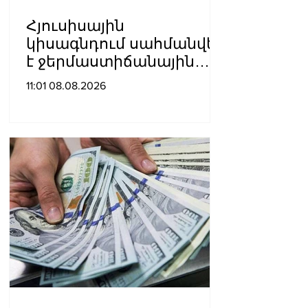
Հյուսիսային
կիսագնդում սահմանվել
է ջերմաստիճանային
նոր ռեկորդ․ Լևոն
11:01 08.08.2026
Ազիզյան