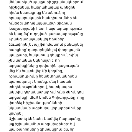
մեկնարկած պայքարի շրջանակներում, 
հիշեցնենք, հանրահավաք արեցին, 
հիմա նստացույց են անում, ոչ 
հրապարակային հանդիպումներ են 
ունեցել փոխվարչապետ Տիգրան 
Խաչատրյանի հետ, հայտարարություն 
են կազմել` ուղղված կառավարությանը:
Նրանց առաջարկվել է խմբեր 
ձեւավորել եւ այլ ֆորմատում քննարկել 
հարցերը՝ դադարեցնելով փողոցային 
պայքարը, հակառակ դեպքում, ոչինչ 
չեն ստանա։ Ակնհայտ է, որ 
արցախցիները դժվարին կացության 
մեջ են հայտնվել: Մի կողմից, 
իշխանությունը հետեւողականորեն 
պառակտել է նրանց․ մեզ հասած 
տեղեկություններով, հատկապես 
ակտիվ դերակատարում ունի ծնունդով 
արցախցի ԱԽՔ Արմեն Գրիգորյանը, որը 
փորձել է իշխանությունների 
նկատմամբ ագրեսիվ վերաբերմունքը 
կոտրել:
Աշխատել են նաեւ Սամվել Բաբայանը, 
այլ իշխանամետ արցախցիներ: Եվ 
պայքարողները գիտակցում են, որ 