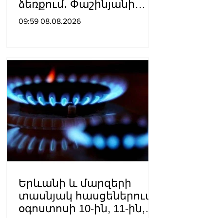
ձեռքում․ Փաշինյանի
ուղերձն օգոստոսի 8-ի
09:59 08.08.2026
առիթով
Երևանի և մարզերի
տասնյակ հասցեներում
օգոստոսի 10-ին, 11-ին,