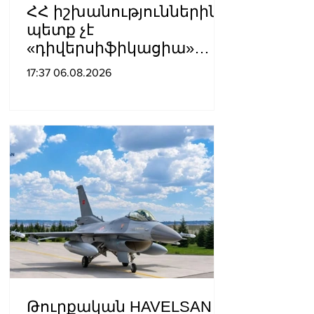
ՀՀ իշխանություններին
պետք չէ
«դիվերսիֆիկացիա»
բառի ետևում թաքցնել
17:37 06.08.2026
շրջադարձը դեպի ՌԴ-ին
թշնամաբար
տրամադրված ԵՄ․ ՌԴ
ԱԳՆ
Թուրքական HAVELSAN