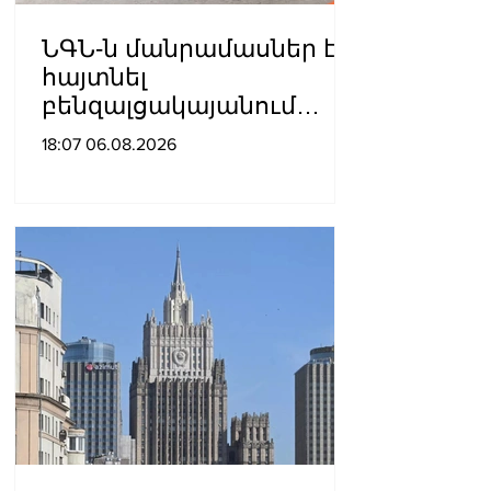
ՆԳՆ-ն մանրամասներ է
հայտնել
բենզալցակայանում
տեղի ունեցած
18:07 06.08.2026
պայթյունից