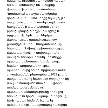
ընկալում ունեցող մարդկանց համար 
հստակ տեսանելի են այդպիսի 
վարքագծի բուն պատճառները: 
Դրախտում առաջին մարդկանց 
գործած ամենամեծ մեղքը եղավ ոչ թե 
արգելված պտուղն ուտելը, այլ Աստծո 
հարցմանն ի պատասխան մեղքը 
իրենց վրայից ուրիշի վրա գցելը և 
չզղջալը: Այս երևույթը ներկա է 
մարդկության պատմության ողջ 
ընթացքում և դրա հաղթահարումը 
հնարավոր է միայն քրիստոնեության 
ճանապարհով, որ սովորեցնում է 
առաջին հերթին տեսնել մեր մեղքը և 
պատասխանատու լինել մեր քայլերի 
համար: Արցախյան 44-օրյա 
պատերազմից հետո, Արցախի 9-ամսյա 
շրջափակման ընթացքին և 2023 թ. բռնի 
տեղահանումից հետո մեր ժողովրդի մի 
ստվար հատվածի մոտ ցավալիորեն 
արմատացել է մեղքն ու 
պատասխանատվությունը իրենցից 
հեռացնելու կործանարար մոտեցումը, 
ինչի համար հիմք են ծառայել 
ամենաբարձր մակարդակով բազմիցս 