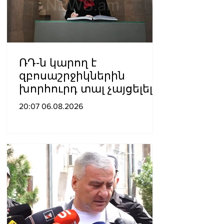
ՌԴ-ն կարող է
զբոսաշրջիկներին
խորհուրդ տալ չայցելել
Հայաստան՝
20:07 06.08.2026
ռուսաստանցիների
ձերբակալությունների
պատճառով.
Մատվիենկո