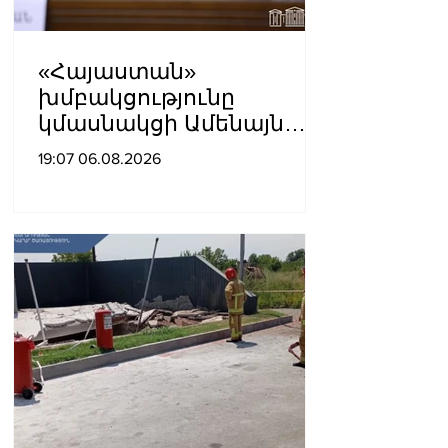
«Հայաստան»
խմբակցությունը
կմասնակցի Ամենայն
Հայոց Կաթողիկոսի
19:07 06.08.2026
դատավարությանը․
Աննա Գրիգորյան