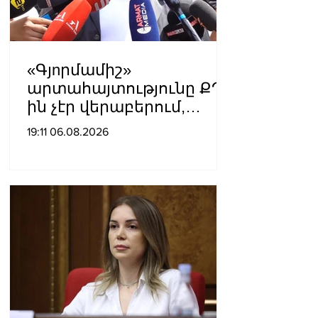
«Գյnրմամիշ»
արտահայտությունը ՔՊ-
ին չէր վերաբերում,
ինձնից բիզնես
19:11 06.08.2026
խլnղներին էր
վերաբերում․ Սամվել
Կարապետյան