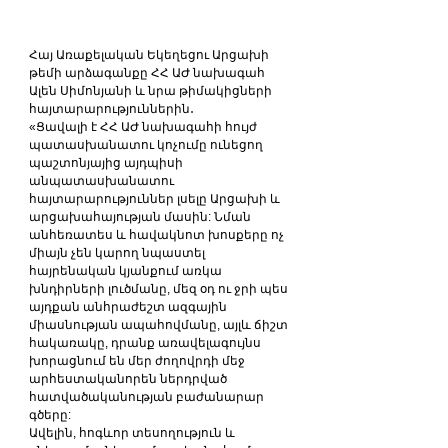
Հայ Առաքելական Եկեղեցու Արցախի 
թեմի արձագանքը ՀՀ ԱԺ նախագահ 
Ալեն Սիմոնյանի և նրա թիմակիցների 
հայտարարություններին․
«Ցավալի է ՀՀ ԱԺ նախագահի հույժ 
պատասխանատու կոչումը ունեցող 
պաշտոնյայից այդպիսի 
անպատասխանատու 
հայտարարություններ լսելը Արցախի և 
արցախահայության մասին: Նման 
անհեռատես և հավակնոտ խոսքերը ոչ 
միայն չեն կարող նպաստել 
հայրենական կյանքում առկա 
խնդիրների լուծմանը, մեզ օդ ու ջրի պես 
այդքան անհրաժեշտ ազգային 
միասնության ապահովմանը, այլև ճիշտ 
հակառակը, դրանք առավելագույնս 
խորացնում են մեր ժողովրդի մեջ 
արհեստականորեն ներդրված 
հատվածականության բաժանարար 
գծերը:
Ավելին, հոգևոր տեսողություն և 