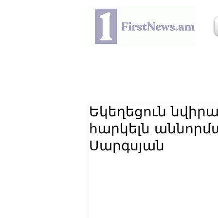
Եկեղեցուն նվիր
հարկելն աննորմա
Սարգսյան