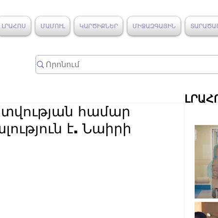
ԼՐԱՀՈՍ
ՄԱՄՈՒԼ
ԿԱՐԾԻՔՆԵՐ
ՄԻՋԱԶԳԱՅԻՆ
ՏԱՐԱԾԱ
ԼՐԱՀ
ատվության համար
լություն է. Նաիրի