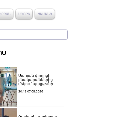
ՇՐՋԱՆ
ՍՊՈՐՏ
ԺԱՄԱՆՑ
ՈՍ
Սարյան փողոցի
բնակարաններից
մեկում պայթյnւնի
հետևանքով 55-ամյա
20:48 07.08.2026
տղամարդը
այրվшծքներով
տեղափոխվել է
հիվանդանոց
Ռամզան Կադիրովի