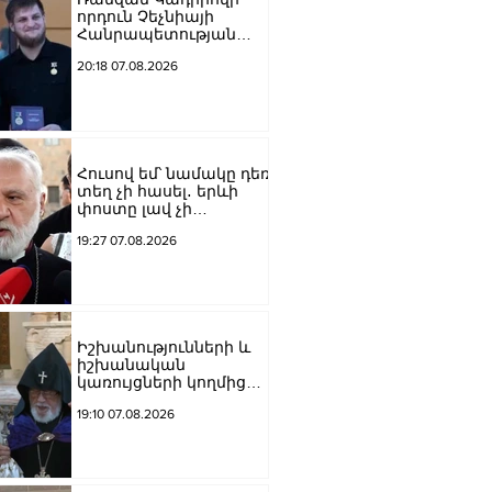
որդուն Չեչնիայի
Հանրապետության
հերոսի կոչում են
20:18 07.08.2026
շնորհել
Հուսով եմ՝ նամակը դեռ
տեղ չի հասել․ երևի
փոստը լավ չի
աշխատում․ Նաթան
19:27 07.08.2026
արքեպիսկոպոս
Հովհաննիսյանը՝ Պոլսո
պատրիարքի լռության
մասին
Իշխանությունների և
իշխանական
կառույցների կողմից
քայլեր են ձեռնարկվում
19:10 07.08.2026
եկեղեցու
հեղինակությունը
վնասելու,
ինքնավարությունը
սահմանափակելու, և