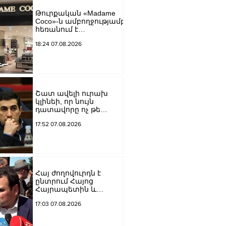
եկեղեցին իրենց
Թուրքական «Madame
կամքին
Coco»-ն ամբողջությամբ
հպատակեցնելու
հեռանում է
համար․ Վեհափառ
Ռուսաստանից․
Հայրապետ
18:24 07.08.2026
կփակվի 29 խանութ
Շատ ավելի ուրախ
կլինեի, որ նույն
դատավորը ոչ թե
բացարկ հայտներ, այլ
17:52 07.08.2026
կարճեր քրեական
գործը. Լևոն Քոչարյան
Հայ ժողովուրդն է
ընտրում Հայոց
Հայրապետին և
հեռացնելու
17:03 07.08.2026
ընթացակարգ չկա, չի էլ
կարող աշխարհիկ
մարդը. Նարեկ