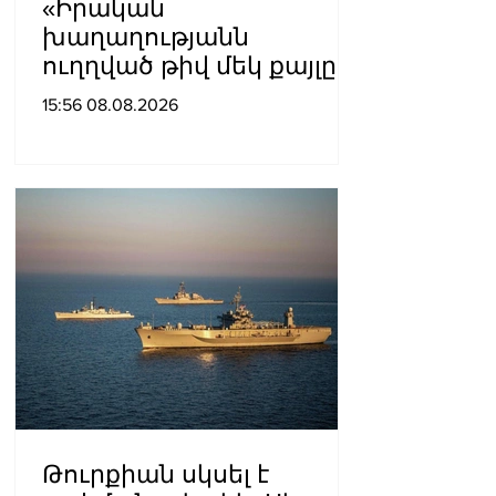
«Իրական
խաղաղությանն
ուղղված թիվ մեկ քայլը
պետք է լիներ մեր բոլոր
15:56 08.08.2026
գերիների ազատ
արձակումը»․ Տաթևիկ
Հայրապետյան
Թուրքիան սկսել է