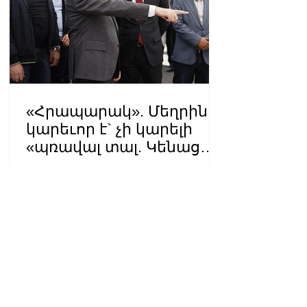
«Հրապարակ». Մեղրին
կարեւոր է` չի կարելի
«պռավալ տալ. Կենաց
մահու կռիվ ենք տալու»
08:43 06.08.2026