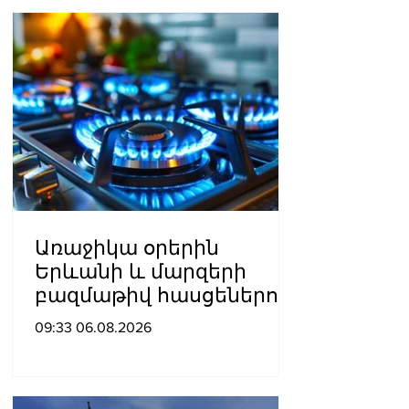
Առաջիկա օրերին
Երևանի և մարզերի
բազմաթիվ հասցեներում
գազանջատումներ են
09:33 06.08.2026
սպասվում