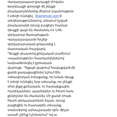
Վաղարշապատ քաղաքի Մովսես 
Խորենացի փողոցի 40 շենքի 
բնակարաններից մեկում սպանություն 
է տեղի ունեցել:  
Shamshyan.com
-ի 
տեղեկություններով, տեղում նշված 
բնակարանի դուռը բացելու համար 
դեպքի վայր են ժամանել ՀՀ ՆԳՆ 
փրկարար ծառայության 
Վաղարշապատի հրշեջ-
փրկարարական ջոկատից 1 
մարտական հաշվարկ:  
Դեպքի փաստով քննչական բաժնում 
«սպանություն» հատկանիշներով 
նախաձեռնվել է քրեական 
վարույթ:  Դեքպի վայրում հավաքված մի 
քանի քաղաքացիներ նշում էին.  
«Առավոտյան իմացանք, որ նման դեպք 
է տեղի ունեցել, երբ տեսանք, որ շենքի 
մոտ լիքը քրեական, ու համայնքային 
ոստիկաններ, պարեկներ ու հետո նաև 
քննիչներ են ժամանել: Մի քանի րոպե 
հետո փրկարարներն եկան, դուռը 
բացեցին ու հատակին տեսանք 
տանտիրոջ արնաշաղախ դին: Ճիշտ 
ասած՝ չէինք էլ իմանում՝ ով ա 