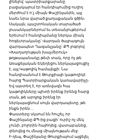
լինելով՝ պատրիարքարանը 
բացակայում էր հանդիպումից ուղիղ 
մերժում է ո՛չ միայն Փաշինյանին, այլ 
նաեւ նրա վարած քաղաքական գծին։ 
Սակայն, պաշտոնական տարածած 
լուսանկարներում եւ տեսանյութերում 
երեւում է հանդիպմանը ներկա միակ 
հոգեւորականը՝ Վարդան ծայրագույն 
վարդապետ Ղազանչյանը՝ ՔՊ լոգոյով 
«Խաղաղության խաչմերուկ» 
թղթապանակը թեւի տակ, որը ոչ թե 
Առաքելական Եկեղեցու ներկայացուցիչ 
է, այլ Կաթոլիկ համայնքի։ Նա 
հանդիսանում է Թուրքիայի կաթողիկէ 
հայոց Պատրիարքական կառավարիչը։ 
Եվ այստեղ է, որ առնվազն հայ 
կաթոլիկները պիտի իրենք իրենց հարց 
տան, թե արդյոք իրենց էր 
ներկայացնում սույն վարդապետը, թե 
ինքն իրեն…
Փաստերը սկսում են հուշել, որ 
Փաշինյանը ՔՊ-ից բացի՝ ուրիշ ոչ մեկ 
չունի, բոլորին հայհոյեց, վատաբանեց, 
փնովեց ու մնաց միայնության մեջ:
Ի դեպ, Փաշինյանը Թուրքիայում այցելել 