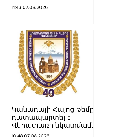
Սահանադրության
11:43 07.08.2026
նկատմամբ. Մարիաննա
Ղահրամանյան
Կանադայի Հայոց թեմը
դատապարտել է
Վեհափառի նկատմամբ
քրեական հետապնդումը
10:48 07.08.2026