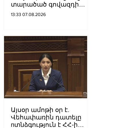
տարածած գովազդի
կեղծ լինելու մասին
13:33 07.08.2026
ոստիկանությունը
բազմաթիվ ահազանգեր
է ստացել. նյութերը
փոխանցվել են
քննչական բաժին
Այսօր ամոթի օր է.
Վեհափառին դատելը
nտնձգություն է ՀՀ-ի