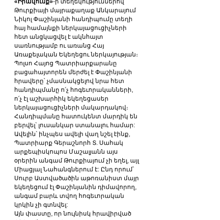
«Իրավունք»
-ի տեղեկություններով՝ 
Թուրքիայի մայրաքաղաք Անկարայում 
Նիկոլ Փաշինյանի հանդիպումը տեղի 
հայ համայնքի ներկայացուցիչների 
հետ անցկացվել է ակնհայտ 
սառնությամբ ու առանց Հայ 
Առաքելական Եկեղեցու ներկայության։ 
Պոլսո Հայոց Պատրիարքարանը 
բացահայտորեն մերժել է Փաշինյանի 
հրավերը՝ չմասնակցելով նրա հետ 
հանդիպմանը ո՛չ հոգեւորականների, 
ո՛չ էլ աշխարհիկ եկեղեցասեր 
ներկայացուցիչների մակարդակով։ 
Հանդիպմանը հատուկենտ մարդիկ են 
բերվել՝ լուսանկար ստանալու համար: 
Ավելին՝ ինչպես ավելի վաղ նշել էինք, 
Պատրիարք Գերաշնորհ Տ. Սահակ 
արքեպիսկոպոս Մաշալյանն այս 
օրերին անգամ Թուրքիայում չի եղել, այլ 
Միացյալ Նահանգներում է: Ընդ որում՝ 
Սուրբ Աստվածածին աթոռանիստ մայր 
եկեղեցում էլ Փաշինյանին դիմավորող, 
անգամ բարև տվող հոգեւորական 
կրկին չի գտնվել:
Այն փաստը, որ նույնիսկ հրավիրված 