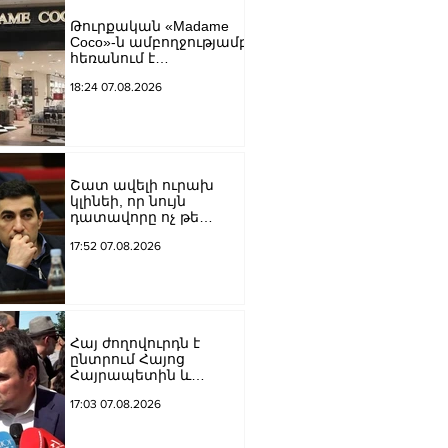
եկեղեցին իրենց
Թուրքական «Madame
կամքին
Coco»-ն ամբողջությամբ
հպատակեցնելու
հեռանում է
համար․ Վեհափառ
Ռուսաստանից․
Հայրապետ
18:24 07.08.2026
կփակվի 29 խանութ
Շատ ավելի ուրախ
կլինեի, որ նույն
դատավորը ոչ թե
բացարկ հայտներ, այլ
17:52 07.08.2026
կարճեր քրեական
գործը. Լևոն Քոչարյան
Հայ ժողովուրդն է
ընտրում Հայոց
Հայրապետին և
հեռացնելու
17:03 07.08.2026
ընթացակարգ չկա, չի էլ
կարող աշխարհիկ
մարդը. Նարեկ