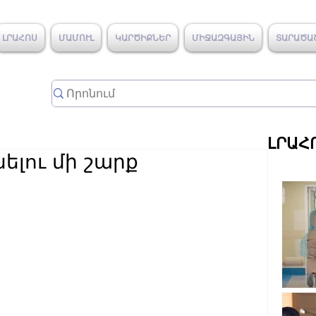
ԼՐԱՀՈՍ
ՄԱՄՈՒԼ
ԿԱՐԾԻՔՆԵՐ
ՄԻՋԱԶԳԱՅԻՆ
ՏԱՐԱԾԱ
ԼՐԱՀ
նելու մի շարք