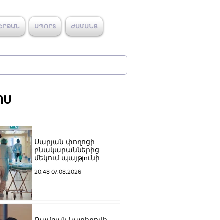
ՇՐՋԱՆ
ՍՊՈՐՏ
ԺԱՄԱՆՑ
ՈՍ
Սարյան փողոցի
բնակարաններից
մեկում պայթյnւնի
հետևանքով 55-ամյա
20:48 07.08.2026
տղամարդը
այրվшծքներով
տեղափոխվել է
հիվանդանոց
Ռամզան Կադիրովի