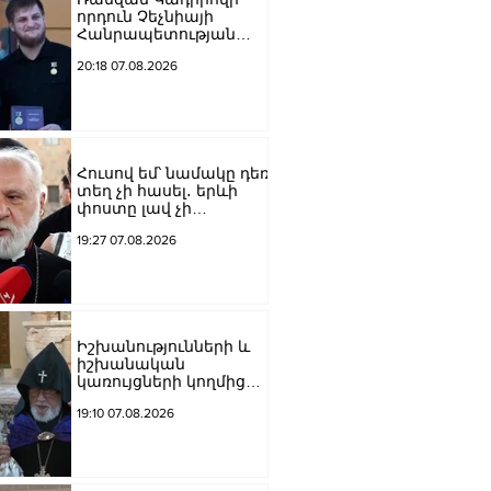
որդուն Չեչնիայի
Հանրապետության
հերոսի կոչում են
20:18 07.08.2026
շնորհել
Հուսով եմ՝ նամակը դեռ
տեղ չի հասել․ երևի
փոստը լավ չի
աշխատում․ Նաթան
19:27 07.08.2026
արքեպիսկոպոս
Հովհաննիսյանը՝ Պոլսո
պատրիարքի լռության
մասին
Իշխանությունների և
իշխանական
կառույցների կողմից
քայլեր են ձեռնարկվում
19:10 07.08.2026
եկեղեցու
հեղինակությունը
վնասելու,
ինքնավարությունը
սահմանափակելու, և