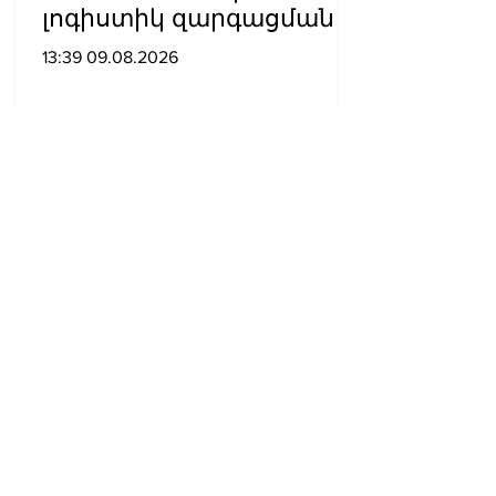
լոգիստիկ զարգացման
տեսանկյունից պետք է
13:39 09.08.2026
կարողանա լուծել երկու
մակարդակի խնդիր».
Արա Պողոսյան
Արգամ Աբրահամյանը 2
ամսով կալանավորվեց․
ՔԿ