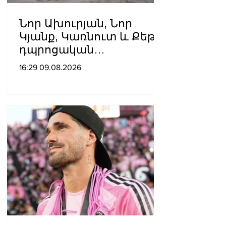
Նոր Ախուրյան, Նոր
Կյանք, Կառնուտ և Քեթի․
դպրոցական
ճանապարհների համար՝
16:29 09.08.2026
314 մլն դրամ